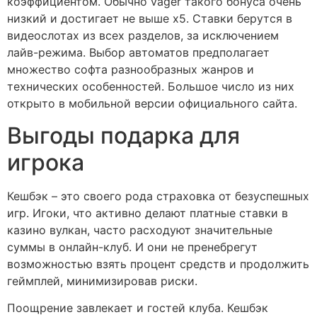
коэффициентом. Обычно vager такого бонуса очень
низкий и достигает не выше х5. Ставки берутся в
видеослотах из всех разделов, за исключением
лайв-режима. Выбор автоматов предполагает
множество софта разнообразных жанров и
технических особенностей. Большое число из них
открыто в мобильной версии официального сайта.
Выгоды подарка для
игрока
Кешбэк – это своего рода страховка от безуспешных
игр. Игоки, что активно делают платные ставки в
казино вулкан, часто расходуют значительные
суммы в онлайн-клуб. И они не пренебрегут
возможностью взять процент средств и продолжить
геймплей, минимизировав риски.
Поощрение завлекает и гостей клуба. Кешбэк