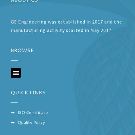
ABOUT US
GS Engineering was established in 2017 and the
manufacturing activity started in May 2017
BROWSE
QUICK LINKS
ISO Certificate
Quality Policy