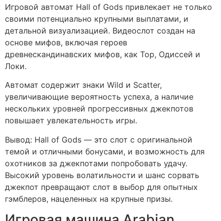
Игровой автомат Hall of Gods привлекает не только
своими потенциально крупными выплатами, и
детальной визуализацией. Видеослот создан на
основе мифов, включая героев
древнескандинавских мифов, как Тор, Одиссей и
Локи.
Автомат содержит знаки Wild и Scatter,
увеличивающие вероятность успеха, а наличие
нескольких уровней прогрессивных джекпотов
повышает увлекательность игры.
Вывод: Hall of Gods — это слот с оригинальной
темой и отличными бонусами, и возможность для
охотников за джекпотами попробовать удачу.
Высокий уровень волатильности и шанс сорвать
джекпот превращают слот в выбор для опытных
гэмблеров, нацеленных на крупные призы.
Игровая машина Arabian