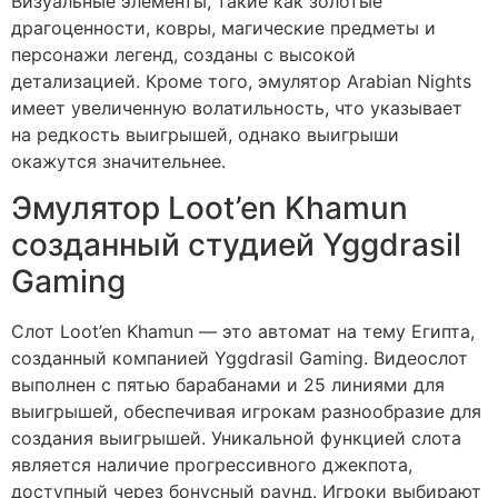
Визуальные элементы, такие как золотые
драгоценности, ковры, магические предметы и
персонажи легенд, созданы с высокой
детализацией. Кроме того, эмулятор Arabian Nights
имеет увеличенную волатильность, что указывает
на редкость выигрышей, однако выигрыши
окажутся значительнее.
Эмулятор Loot’en Khamun
созданный студией Yggdrasil
Gaming
Слот Loot’en Khamun — это автомат на тему Египта,
созданный компанией Yggdrasil Gaming. Видеослот
выполнен с пятью барабанами и 25 линиями для
выигрышей, обеспечивая игрокам разнообразие для
создания выигрышей. Уникальной функцией слота
является наличие прогрессивного джекпота,
доступный через бонусный раунд. Игроки выбирают