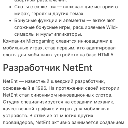
Слоты с сюжетом — включающие истории о
мифах, героях и других темах.
Бонусные функции и элементы — включают
сложные бонусные игры, расширяемые Wild-
символы и мультипликаторы.
Компания Microgaming славится инновациями в
мобильных играх, став первым, кто адаптировал
слоты для мобильных устройств на базе HTML5.
Разработчик NetEnt
NetEnt — известный шведский разработчик,
основанный в 1996. На протяжении своей истории
NetEnt стал синонимом инновационных слотов.
Студия специализируется на создании механик,
качественной графике и играх для мобильных
устройств. В отличие от многих других
провайдеров, NetEnt активно занимается созданием