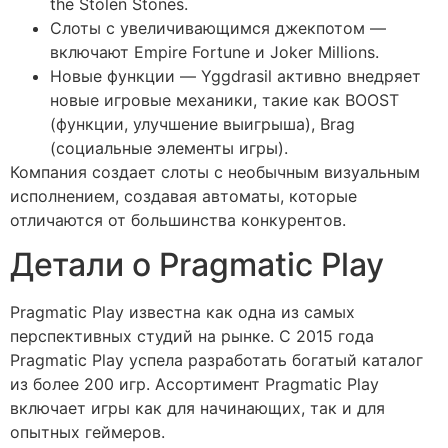
the Stolen Stones.
Слоты с увеличивающимся джекпотом —
включают Empire Fortune и Joker Millions.
Новые функции — Yggdrasil активно внедряет
новые игровые механики, такие как BOOST
(функции, улучшение выигрыша), Brag
(социальные элементы игры).
Компания создает слоты с необычным визуальным
исполнением, создавая автоматы, которые
отличаются от большинства конкурентов.
Детали о Pragmatic Play
Pragmatic Play известна как одна из самых
перспективных студий на рынке. С 2015 года
Pragmatic Play успела разработать богатый каталог
из более 200 игр. Ассортимент Pragmatic Play
включает игры как для начинающих, так и для
опытных геймеров.