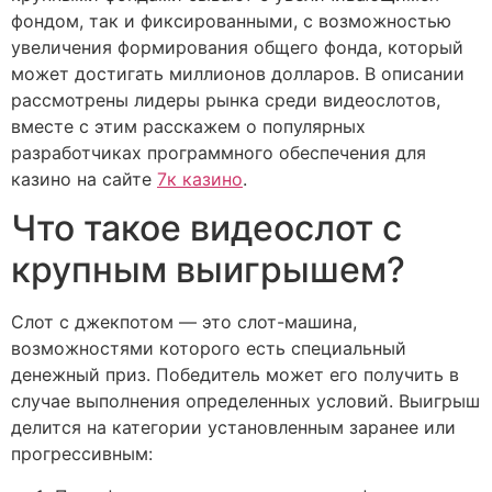
фондом, так и фиксированными, с возможностью
увеличения формирования общего фонда, который
может достигать миллионов долларов. В описании
рассмотрены лидеры рынка среди видеослотов,
вместе с этим расскажем о популярных
разработчиках программного обеспечения для
казино на сайте
7к казино
.
Что такое видеослот с
крупным выигрышем?
Слот с джекпотом — это слот-машина,
возможностями которого есть специальный
денежный приз. Победитель может его получить в
случае выполнения определенных условий. Выигрыш
делится на категории установленным заранее или
прогрессивным: