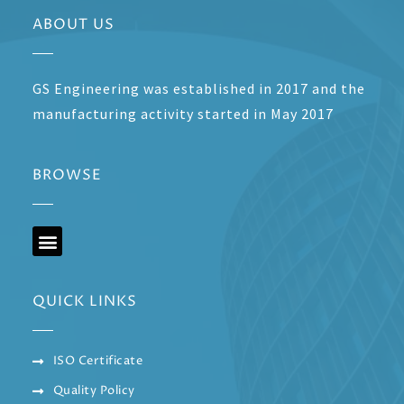
ABOUT US
GS Engineering was established in 2017 and the
manufacturing activity started in May 2017
BROWSE
QUICK LINKS
ISO Certificate
Quality Policy