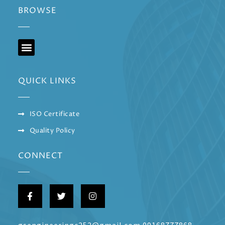
BROWSE
QUICK LINKS
ISO Certificate
Quality Policy
CONNECT