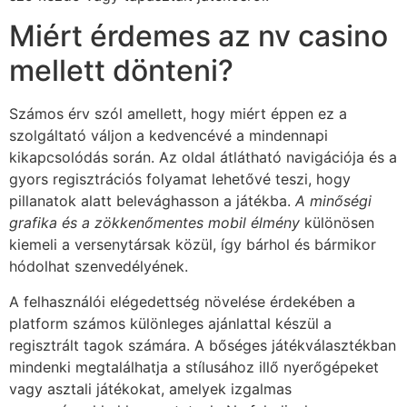
Miért érdemes az nv casino
mellett dönteni?
Számos érv szól amellett, hogy miért éppen ez a
szolgáltató váljon a kedvencévé a mindennapi
kikapcsolódás során. Az oldal átlátható navigációja és a
gyors regisztrációs folyamat lehetővé teszi, hogy
pillanatok alatt belevághasson a játékba.
A minőségi
grafika és a zökkenőmentes mobil élmény
különösen
kiemeli a versenytársak közül, így bárhol és bármikor
hódolhat szenvedélyének.
A felhasználói elégedettség növelése érdekében a
platform számos különleges ajánlattal készül a
regisztrált tagok számára. A bőséges játékválasztékban
mindenki megtalálhatja a stílusához illő nyerőgépeket
vagy asztali játékokat, amelyek izgalmas