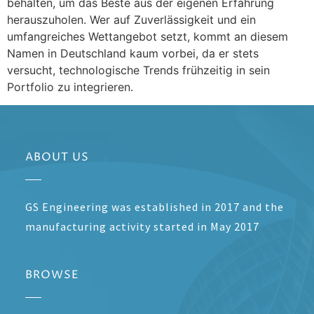
behalten, um das Beste aus der eigenen Erfahrung
herauszuholen. Wer auf Zuverlässigkeit und ein
umfangreiches Wettangebot setzt, kommt an diesem
Namen in Deutschland kaum vorbei, da er stets
versucht, technologische Trends frühzeitig in sein
Portfolio zu integrieren.
ABOUT US
GS Engineering was established in 2017 and the
manufacturing activity started in May 2017
BROWSE