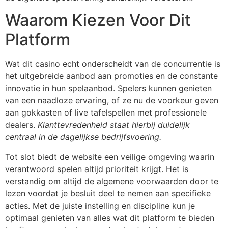
Waarom Kiezen Voor Dit
Platform
Wat dit casino echt onderscheidt van de concurrentie is
het uitgebreide aanbod aan promoties en de constante
innovatie in hun spelaanbod. Spelers kunnen genieten
van een naadloze ervaring, of ze nu de voorkeur geven
aan gokkasten of live tafelspellen met professionele
dealers.
Klanttevredenheid staat hierbij duidelijk
centraal in de dagelijkse bedrijfsvoering.
Tot slot biedt de website een veilige omgeving waarin
verantwoord spelen altijd prioriteit krijgt. Het is
verstandig om altijd de algemene voorwaarden door te
lezen voordat je besluit deel te nemen aan specifieke
acties. Met de juiste instelling en discipline kun je
optimaal genieten van alles wat dit platform te bieden