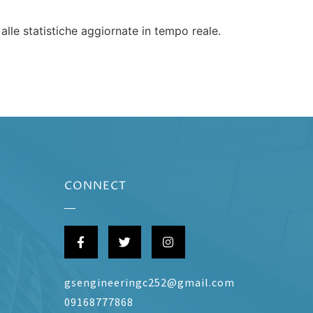
alle statistiche aggiornate in tempo reale.
CONNECT
gsengineeringc252@gmail.com
09168777868