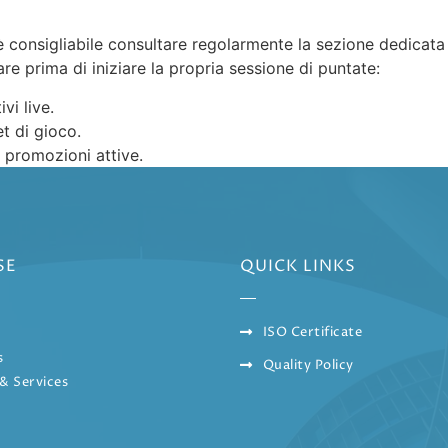
 consigliabile consultare regolarmente la sezione dedicata 
e prima di iniziare la propria sessione di puntate:
vi live.
t di gioco.
e promozioni attive.
SE
QUICK LINKS
ISO Certificate
s
Quality Policy
& Services