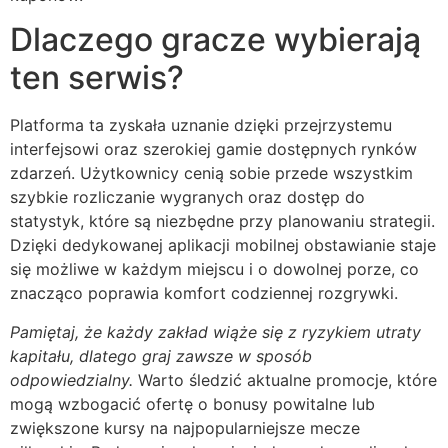
Dlaczego gracze wybierają
ten serwis?
Platforma ta zyskała uznanie dzięki przejrzystemu
interfejsowi oraz szerokiej gamie dostępnych rynków
zdarzeń. Użytkownicy cenią sobie przede wszystkim
szybkie rozliczanie wygranych oraz dostęp do
statystyk, które są niezbędne przy planowaniu strategii.
Dzięki dedykowanej aplikacji mobilnej obstawianie staje
się możliwe w każdym miejscu i o dowolnej porze, co
znacząco poprawia komfort codziennej rozgrywki.
Pamiętaj, że każdy zakład wiąże się z ryzykiem utraty
kapitału, dlatego graj zawsze w sposób
odpowiedzialny.
Warto śledzić aktualne promocje, które
mogą wzbogacić ofertę o bonusy powitalne lub
zwiększone kursy na najpopularniejsze mecze