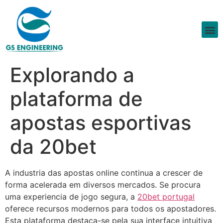
Explorando a
plataforma de
apostas esportivas
da 20bet
A industria das apostas online continua a crescer de
forma acelerada em diversos mercados. Se procura
uma experiencia de jogo segura, a
20bet portugal
oferece recursos modernos para todos os apostadores.
Esta plataforma destaca-se pela sua interface intuitiva