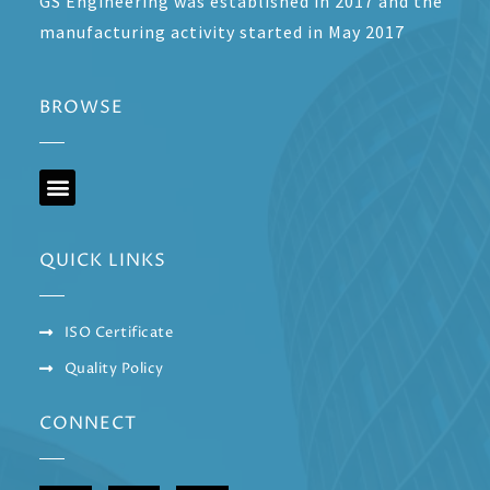
GS Engineering was established in 2017 and the
manufacturing activity started in May 2017
BROWSE
QUICK LINKS
ISO Certificate
Quality Policy
CONNECT