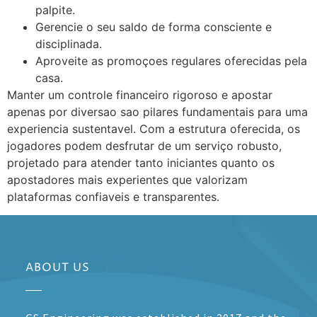
palpite.
Gerencie o seu saldo de forma consciente e
disciplinada.
Aproveite as promoçoes regulares oferecidas pela
casa.
Manter um controle financeiro rigoroso e apostar
apenas por diversao sao pilares fundamentais para uma
experiencia sustentavel. Com a estrutura oferecida, os
jogadores podem desfrutar de um serviço robusto,
projetado para atender tanto iniciantes quanto os
apostadores mais experientes que valorizam
plataformas confiaveis e transparentes.
ABOUT US