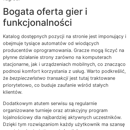
Bogata oferta gier i
funkcjonalności
Katalog dostępnych pozycji na stronie jest imponujący i
obejmuje tysiące automatów od wiodących
producentów oprogramowania. Gracze mogą liczyć na
płynne działanie strony zarówno na komputerach
stacjonarne, jak i urządzeniach mobilnych, co znacząco
podnosi komfort korzystania z usług. Warto podkreślić,
że
bezpieczeństwo transakcji
jest tutaj traktowane
priorytetowo, co buduje zaufanie wśród stałych
klientów.
Dodatkowym atutem serwisu są regularnie
organizowane turnieje oraz atrakcyjny program
lojalnościowy dla najbardziej aktywnych uczestników.
Dzięki tym rozwiązaniom każdy użytkownik ma szansę