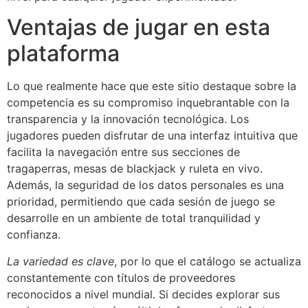
Ventajas de jugar en esta
plataforma
Lo que realmente hace que este sitio destaque sobre la
competencia es su compromiso inquebrantable con la
transparencia y la innovación tecnológica. Los
jugadores pueden disfrutar de una interfaz intuitiva que
facilita la navegación entre sus secciones de
tragaperras, mesas de blackjack y ruleta en vivo.
Además, la seguridad de los datos personales es una
prioridad, permitiendo que cada sesión de juego se
desarrolle en un ambiente de total tranquilidad y
confianza.
La variedad es clave
, por lo que el catálogo se actualiza
constantemente con títulos de proveedores
reconocidos a nivel mundial. Si decides explorar sus