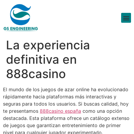
La experiencia
definitiva en
888casino
El mundo de los juegos de azar online ha evolucionado
rápidamente hacia plataformas más interactivas y
seguras para todos los usuarios. Si buscas calidad, hoy
te presentamos
888casino españa
como una opción
destacada. Esta plataforma ofrece un catálogo extenso
de juegos que garantizan entretenimiento de primer
nivel para cualquier jugador experimentado.