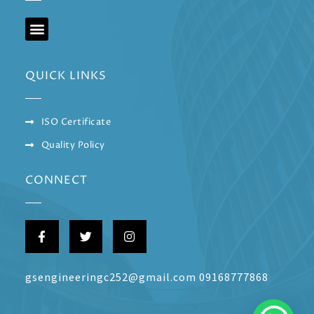
QUICK LINKS
ISO Certificate
Quality Policy
CONNECT
gsengineeringc252@gmail.com 09168777868