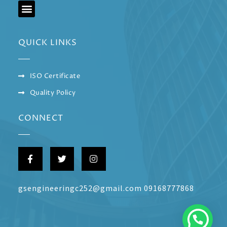
QUICK LINKS
ISO Certificate
Quality Policy
CONNECT
gsengineeringc252@gmail.com 09168777868