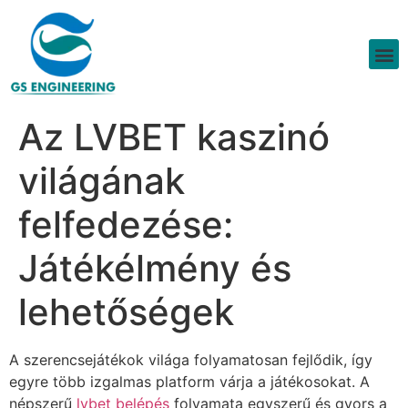
Az LVBET kaszinó
világának
felfedezése:
Játékélmény és
lehetőségek
A szerencsejátékok világa folyamatosan fejlődik, így
egyre több izgalmas platform várja a játékosokat. A
népszerű
lvbet belépés
folyamata egyszerű és gyors a