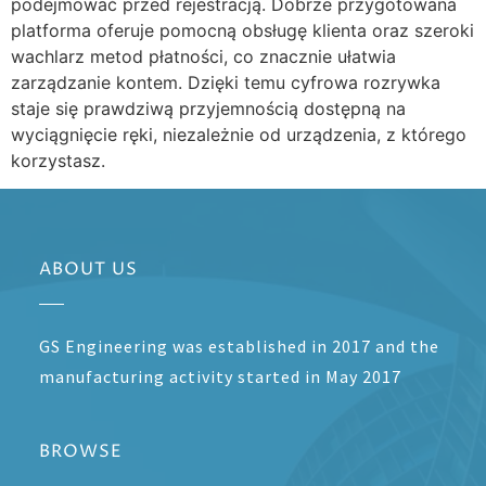
podejmować przed rejestracją. Dobrze przygotowana
platforma oferuje pomocną obsługę klienta oraz szeroki
wachlarz metod płatności, co znacznie ułatwia
zarządzanie kontem. Dzięki temu cyfrowa rozrywka
staje się prawdziwą przyjemnością dostępną na
wyciągnięcie ręki, niezależnie od urządzenia, z którego
korzystasz.
ABOUT US
GS Engineering was established in 2017 and the
manufacturing activity started in May 2017
BROWSE