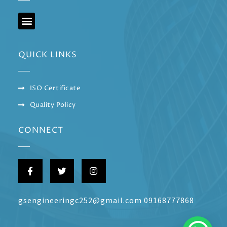
QUICK LINKS
ISO Certificate
Quality Policy
CONNECT
gsengineeringc252@gmail.com 09168777868