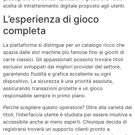
scelta di intrattenimento digitale proposto agli utenti.
L’esperienza di gioco
completa
La piattaforma si distingue per un catalogo ricco che
spazia dalle slot machine più famose fino ai giochi di
carte classici. Gli appassionati possono trovare titoli
esclusivi sviluppati dai migliori provider del settore,
garantendo fluidità e grafica eccellente su ogni
dispositivo. La sicurezza è una priorità assoluta,
assicurando transazioni protette e un gioco
responsabile sempre in primo piano.
Perché scegliere questo operatore?
Oltre alla varietà dei
titoli, l’interfaccia utente è studiata per essere intuitiva e
accessibile anche ai meno esperti. Chiunque decida di
registrarsi troverà un supporto clienti pronto a