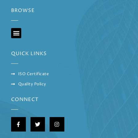
BROWSE
QUICK LINKS
ISO Certificate
Quality Policy
CONNECT