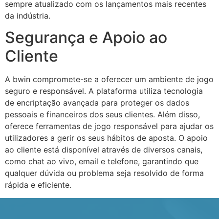
sempre atualizado com os lançamentos mais recentes
da indústria.
Segurança e Apoio ao
Cliente
A bwin compromete-se a oferecer um ambiente de jogo
seguro e responsável. A plataforma utiliza tecnologia
de encriptação avançada para proteger os dados
pessoais e financeiros dos seus clientes. Além disso,
oferece ferramentas de jogo responsável para ajudar os
utilizadores a gerir os seus hábitos de aposta. O apoio
ao cliente está disponível através de diversos canais,
como chat ao vivo, email e telefone, garantindo que
qualquer dúvida ou problema seja resolvido de forma
rápida e eficiente.