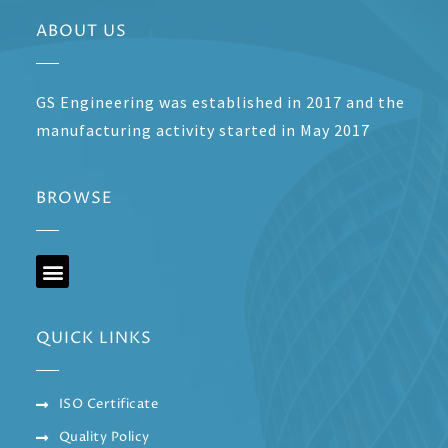
ABOUT US
GS Engineering was established in 2017 and the
manufacturing activity started in May 2017
BROWSE
QUICK LINKS
ISO Certificate
Quality Policy