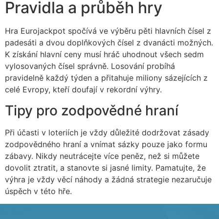
Pravidla a průběh hry
Hra Eurojackpot spočívá ve výběru pěti hlavních čísel z
padesáti a dvou doplňkových čísel z dvanácti možných.
K získání hlavní ceny musí hráč uhodnout všech sedm
vylosovaných čísel správně. Losování probíhá
pravidelně každý týden a přitahuje miliony sázejících z
celé Evropy, kteří doufají v rekordní výhry.
Tipy pro zodpovědné hraní
Při účasti v loteriích je vždy důležité dodržovat zásady
zodpovědného hraní a vnímat sázky pouze jako formu
zábavy. Nikdy neutrácejte více peněz, než si můžete
dovolit ztratit, a stanovte si jasné limity. Pamatujte, že
výhra je vždy věcí náhody a žádná strategie nezaručuje
úspěch v této hře.