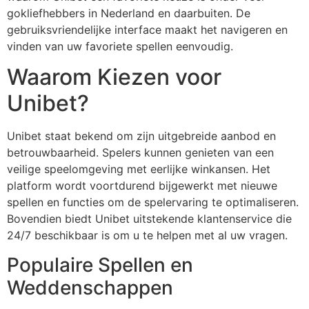
gokliefhebbers in Nederland en daarbuiten. De
gebruiksvriendelijke interface maakt het navigeren en
vinden van uw favoriete spellen eenvoudig.
Waarom Kiezen voor
Unibet?
Unibet staat bekend om zijn uitgebreide aanbod en
betrouwbaarheid. Spelers kunnen genieten van een
veilige speelomgeving met eerlijke winkansen. Het
platform wordt voortdurend bijgewerkt met nieuwe
spellen en functies om de spelervaring te optimaliseren.
Bovendien biedt Unibet uitstekende klantenservice die
24/7 beschikbaar is om u te helpen met al uw vragen.
Populaire Spellen en
Weddenschappen