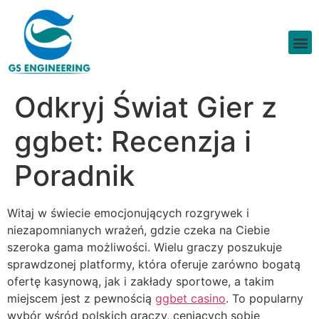
Odkryj Świat Gier z
ggbet: Recenzja i
Poradnik
Witaj w świecie emocjonujących rozgrywek i
niezapomnianych wrażeń, gdzie czeka na Ciebie
szeroka gama możliwości. Wielu graczy poszukuje
sprawdzonej platformy, która oferuje zarówno bogatą
ofertę kasynową, jak i zakłady sportowe, a takim
miejscem jest z pewnością
ggbet casino
. To popularny
wybór wśród polskich graczy, ceniących sobie