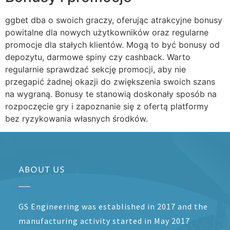
ggbet dba o swoich graczy, oferując atrakcyjne bonusy
powitalne dla nowych użytkowników oraz regularne
promocje dla stałych klientów. Mogą to być bonusy od
depozytu, darmowe spiny czy cashback. Warto
regularnie sprawdzać sekcję promocji, aby nie
przegapić żadnej okazji do zwiększenia swoich szans
na wygraną. Bonusy te stanowią doskonały sposób na
rozpoczęcie gry i zapoznanie się z ofertą platformy
bez ryzykowania własnych środków.
ABOUT US
GS Engineering was established in 2017 and the
manufacturing activity started in May 2017