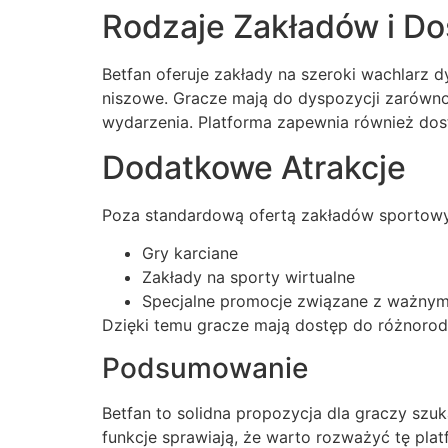
Rodzaje Zakładów i Do
Betfan oferuje zakłady na szeroki wachlarz d
niszowe. Gracze mają do dyspozycji zarówno
wydarzenia. Platforma zapewnia również do
Dodatkowe Atrakcje
Poza standardową ofertą zakładów sportowy
Gry karciane
Zakłady na sporty wirtualne
Specjalne promocje związane z ważnym
Dzięki temu gracze mają dostęp do różnorodny
Podsumowanie
Betfan to solidna propozycja dla graczy sz
funkcje sprawiają, że warto rozważyć tę pl