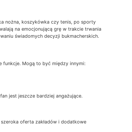
łka nożna, koszykówka czy tenis, po sporty
alają na emocjonującą grę w trakcie trwania
owaniu świadomych decyzji bukmacherskich.
 funkcje. Mogą to być między innymi:
an jest jeszcze bardziej angażujące.
, szeroka oferta zakładów i dodatkowe