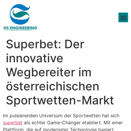
Superbet: Der
innovative
Wegbereiter im
österreichischen
Sportwetten-Markt
Im pulsierenden Universum der Sportwetten hat sich
superbet
als echter Game-Changer etabliert. Mit einer
Plattform, die auf modernster Technologie basiert,