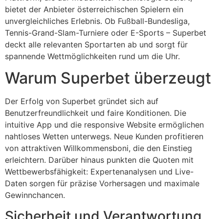
bietet der Anbieter österreichischen Spielern ein
unvergleichliches Erlebnis. Ob Fußball-Bundesliga,
Tennis-Grand-Slam-Turniere oder E-Sports – Superbet
deckt alle relevanten Sportarten ab und sorgt für
spannende Wettmöglichkeiten rund um die Uhr.
Warum Superbet überzeugt
Der Erfolg von Superbet gründet sich auf
Benutzerfreundlichkeit und faire Konditionen. Die
intuitive App und die responsive Website ermöglichen
nahtloses Wetten unterwegs. Neue Kunden profitieren
von attraktiven Willkommensboni, die den Einstieg
erleichtern. Darüber hinaus punkten die Quoten mit
Wettbewerbsfähigkeit: Expertenanalysen und Live-
Daten sorgen für präzise Vorhersagen und maximale
Gewinnchancen.
Sicherheit und Verantwortung