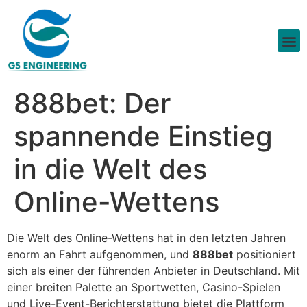
888bet: Der
spannende Einstieg
in die Welt des
Online-Wettens
Die Welt des Online-Wettens hat in den letzten Jahren
enorm an Fahrt aufgenommen, und
888bet
positioniert
sich als einer der führenden Anbieter in Deutschland. Mit
einer breiten Palette an Sportwetten, Casino-Spielen
und Live-Event-Berichterstattung bietet die Plattform