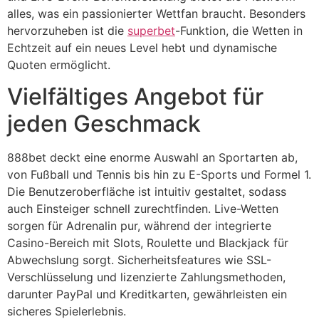
alles, was ein passionierter Wettfan braucht. Besonders
hervorzuheben ist die
superbet
-Funktion, die Wetten in
Echtzeit auf ein neues Level hebt und dynamische
Quoten ermöglicht.
Vielfältiges Angebot für
jeden Geschmack
888bet deckt eine enorme Auswahl an Sportarten ab,
von Fußball und Tennis bis hin zu E-Sports und Formel 1.
Die Benutzeroberfläche ist intuitiv gestaltet, sodass
auch Einsteiger schnell zurechtfinden. Live-Wetten
sorgen für Adrenalin pur, während der integrierte
Casino-Bereich mit Slots, Roulette und Blackjack für
Abwechslung sorgt. Sicherheitsfeatures wie SSL-
Verschlüsselung und lizenzierte Zahlungsmethoden,
darunter PayPal und Kreditkarten, gewährleisten ein
sicheres Spielerlebnis.