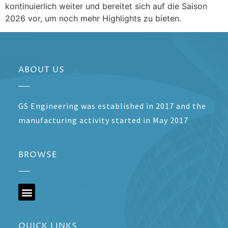
kontinuierlich weiter und bereitet sich auf die Saison
2026 vor, um noch mehr Highlights zu bieten.
ABOUT US
GS Engineering was established in 2017 and the
manufacturing activity started in May 2017
BROWSE
QUICK LINKS