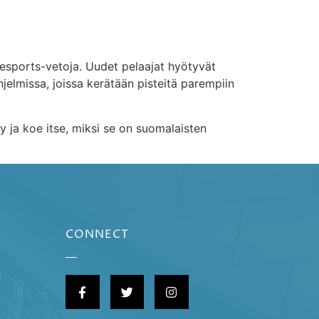
 esports-vetoja. Uudet pelaajat hyötyvät
hjelmissa, joissa kerätään pisteitä parempiin
dy ja koe itse, miksi se on suomalaisten
CONNECT