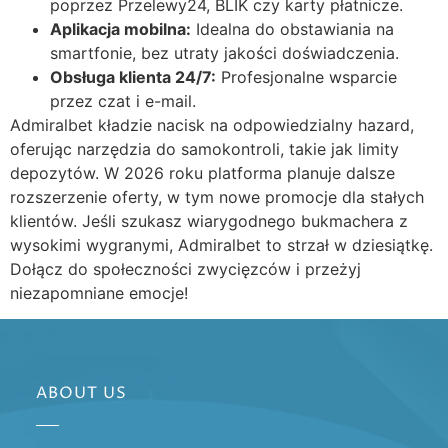
poprzez Przelewy24, BLIK czy karty płatnicze.
Aplikacja mobilna:
Idealna do obstawiania na
smartfonie, bez utraty jakości doświadczenia.
Obsługa klienta 24/7:
Profesjonalne wsparcie
przez czat i e-mail.
Admiralbet kładzie nacisk na odpowiedzialny hazard,
oferując narzędzia do samokontroli, takie jak limity
depozytów. W 2026 roku platforma planuje dalsze
rozszerzenie oferty, w tym nowe promocje dla stałych
klientów. Jeśli szukasz wiarygodnego bukmachera z
wysokimi wygranymi, Admiralbet to strzał w dziesiątkę.
Dołącz do społeczności zwycięzców i przeżyj
niezapomniane emocje!
ABOUT US