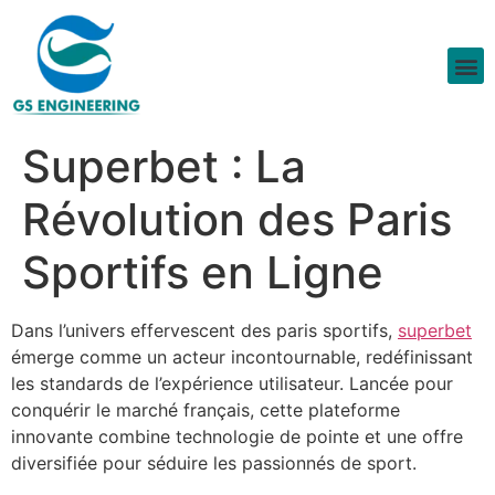
Superbet : La
Révolution des Paris
Sportifs en Ligne
Dans l’univers effervescent des paris sportifs,
superbet
émerge comme un acteur incontournable, redéfinissant
les standards de l’expérience utilisateur. Lancée pour
conquérir le marché français, cette plateforme
innovante combine technologie de pointe et une offre
diversifiée pour séduire les passionnés de sport.