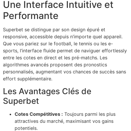
Une Interface Intuitive et
Performante
Superbet se distingue par son design épuré et
responsive, accessible depuis n’importe quel appareil.
Que vous pariez sur le football, le tennis ou les e-
sports, l’interface fluide permet de naviguer effortlessly
entre les cotes en direct et les pré-matchs. Les
algorithmes avancés proposent des pronostics
personnalisés, augmentant vos chances de succès sans
effort supplémentaire.
Les Avantages Clés de
Superbet
Cotes Compétitives :
Toujours parmi les plus
attractives du marché, maximisant vos gains
potentiels.