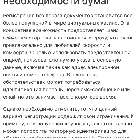
необходимости бумаг
Регистрация без показа документов становится все
более популярной в мире виртуальных казино. Эта
конкретная возможность предоставляет шанс
геймерам стартовать партию почти сразу, что очень
привлекательно для любителей скорости и
комфорта. С целью использовать предоставленной
опцией, пользователю нужно указать основную
данные, включая такие как адрес электронной
почты и номер телефона. В некоторых
обстоятельствах может потребоваться
идентификация персоны через смс-сообщение или
email, но это занимает всего короткое время.
Однако необходимо отметить, то, что данный
вариант регистрации содержит свои ограничения. К
примеру, при получении крупных джекпотов казино
может попросить повторную идентификацию для