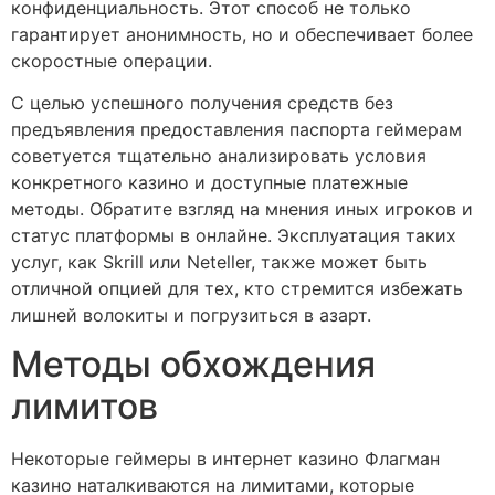
конфиденциальность. Этот способ не только
гарантирует анонимность, но и обеспечивает более
скоростные операции.
С целью успешного получения средств без
предъявления предоставления паспорта геймерам
советуется тщательно анализировать условия
конкретного казино и доступные платежные
методы. Обратите взгляд на мнения иных игроков и
статус платформы в онлайне. Эксплуатация таких
услуг, как Skrill или Neteller, также может быть
отличной опцией для тех, кто стремится избежать
лишней волокиты и погрузиться в азарт.
Методы обхождения
лимитов
Некоторые геймеры в интернет казино Флагман
казино наталкиваются на лимитами, которые