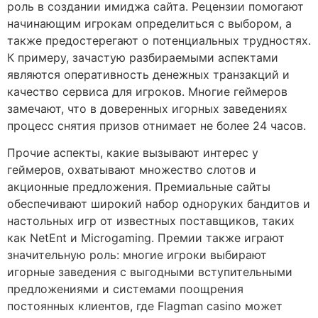
роль в создании имиджа сайта. Рецензии помогают
начинающим игрокам определиться с выбором, а
также предостерегают о потенциальных трудностях.
К примеру, зачастую разбираемыми аспектами
являются оперативность денежных транзакций и
качество сервиса для игроков. Многие геймеров
замечают, что в доверенных игорных заведениях
процесс снятия призов отнимает не более 24 часов.
Прочие аспекты, какие вызывают интерес у
геймеров, охватывают множество слотов и
акционные предложения. Премиальные сайты
обеспечивают широкий набор одноруких бандитов и
настольных игр от известных поставщиков, таких
как NetEnt и Microgaming. Премии также играют
значительную роль: многие игроки выбирают
игорные заведения с выгодными вступительными
предложениями и системами поощрения
постоянных клиентов, где Flagman casino может