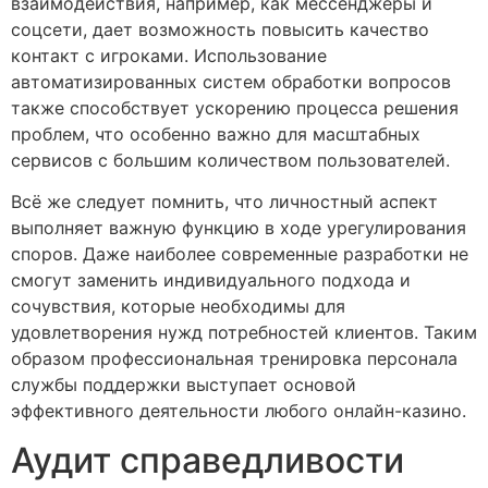
взаимодействия, например, как мессенджеры и
соцсети, дает возможность повысить качество
контакт с игроками. Использование
автоматизированных систем обработки вопросов
также способствует ускорению процесса решения
проблем, что особенно важно для масштабных
сервисов с большим количеством пользователей.
Всё же следует помнить, что личностный аспект
выполняет важную функцию в ходе урегулирования
споров. Даже наиболее современные разработки не
смогут заменить индивидуального подхода и
сочувствия, которые необходимы для
удовлетворения нужд потребностей клиентов. Таким
образом профессиональная тренировка персонала
службы поддержки выступает основой
эффективного деятельности любого онлайн-казино.
Аудит справедливости