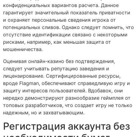
конфиденциальных вариантов расчета. Данное
гарантирует значительный показатель приватности
и охраняет персональные сведения игрока от
потенциальных сливов. Однако следует помнить, что
отсутствие идентификации связано с некоторыми
рисками, например, как меньшая защита от
мошенничества.
Оценивая онлайн-казино без подтверждения,
следует учитывать репутацию заведения и
лицензирование. Сертифицированные ресурсы,
вроде Flagman, обеспечивают справедливую игру и
защиту интересов пользователей. Вдобавок, они
нередко демонстрируют разнообразие геймплея от
топовых разработчиков, что создает игру не только
надежным, но и захватывающим.
Регистрация аккаунта без