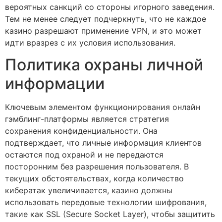
вероятных санкций со стороны игорного заведения.
Тем не менее следует подчеркнуть, что не каждое
казино разрешают применение VPN, и это может
идти вразрез с их условия использования.
Политика охраны личной
информации
Ключевым элементом функционирования онлайн
гэмблинг-платформы является стратегия
сохранения конфиденциальности. Она
подтверждает, что личные информация клиентов
остаются под охраной и не передаются
посторонним без разрешения пользователя. В
текущих обстоятельствах, когда количество
кибератак увеличивается, казино должны
использовать передовые технологии шифрования,
такие как SSL (Secure Socket Layer), чтобы защитить