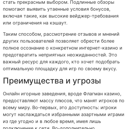
стать прекрасным выбором. Подлинные обзоры
помогают выявить утаенные условия бонусов,
включая такие, как высокие вейджер-требования
или ограничения на кэшаут.
Таким способом, рассмотрение отзывов и мнений
других пользователей позволяет обрести более
полное осознание о конкретном интернет-казино и
предотвратить неприятных неожиданностей. Это
важный ресурс для каждого, кто хочет подобрать
оптимальную площадку для игр по своему вкусу.
Преимущества и угрозы
Онлайн игорные заведения, вроде Флагман казино,
предоставляют массу плюсов, что манят игроков по
всему миру. Во-первых, это доступность: игроки
могут наслаждаться избранными азартными играми
из где угодно и в любое время, имея лишь
подключение к сети. Во-дополнительно,