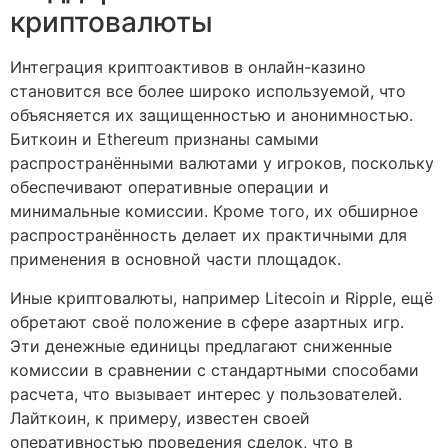
криптовалюты
Интеграция криптоактивов в онлайн-казино
становится все более широко используемой, что
объясняется их защищенностью и анонимностью.
Биткоин и Ethereum признаны самыми
распространёнными валютами у игроков, поскольку
обеспечивают оперативные операции и
минимальные комиссии. Кроме того, их обширное
распространённость делает их практичными для
применения в основной части площадок.
Иные криптовалюты, например Litecoin и Ripple, ещё
обретают своё положение в сфере азартных игр.
Эти денежные единицы предлагают сниженные
комиссии в сравнении с стандартными способами
расчета, что вызывает интерес у пользователей.
Лайткоин, к примеру, известен своей
оперативностью проведения сделок, что в