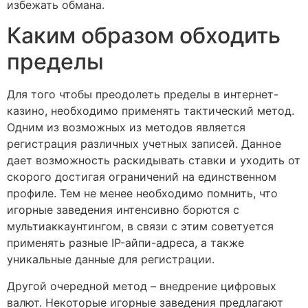
избежать обмана.
Каким образом обходить
пределы
Для того чтобы преодолеть пределы в интернет-
казино, необходимо применять тактический метод.
Одним из возможных из методов является
регистрация различных учетных записей. Данное
дает возможность раскидывать ставки и уходить от
скорого достигая ограничений на единственном
профиле. Тем не менее необходимо помнить, что
игорные заведения интенсивно борются с
мультиаккаунтингом, в связи с этим советуется
применять разные IP-айпи-адреса, а также
уникальные данные для регистрации.
Другой очередной метод – внедрение цифровых
валют. Некоторые игорные заведения предлагают