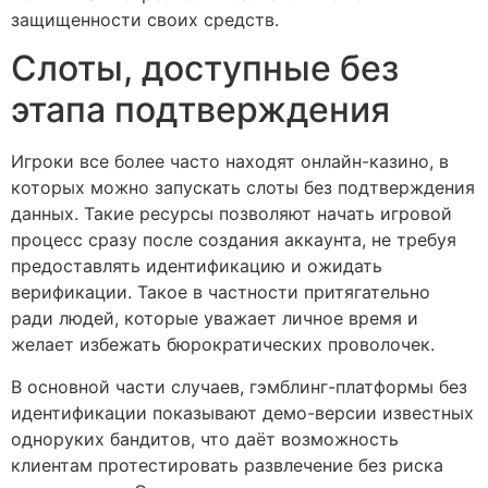
защищенности своих средств.
Слоты, доступные без
этапа подтверждения
Игроки все более часто находят онлайн-казино, в
которых можно запускать слоты без подтверждения
данных. Такие ресурсы позволяют начать игровой
процесс сразу после создания аккаунта, не требуя
предоставлять идентификацию и ожидать
верификации. Такое в частности притягательно
ради людей, которые уважает личное время и
желает избежать бюрократических проволочек.
В основной части случаев, гэмблинг-платформы без
идентификации показывают демо-версии известных
одноруких бандитов, что даёт возможность
клиентам протестировать развлечение без риска