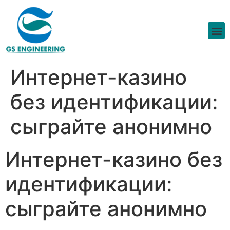
Интернет-казино
без идентификации:
сыграйте анонимно
Интернет-казино без
идентификации:
сыграйте анонимно