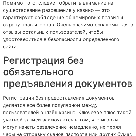
Помимо того, следует обратить внимание на
существование разрешения у казино — это
гарантирует соблюдение общемировых правил и
охрану прав игроков. Очень значимо ознакомиться с
отзывы остальных пользователей, чтобы
удостовериться в безопасности определенного
сайта.
Регистрация без
обязательного
предъявления документов
Регистрация без предоставления документов
делается все более популярной между
пользователей онлайн казино. Ключевое плюс такой
учетной записи заключается в том, что игроки
могут начать развлечение немедленно, не теряя
часы на отправку сканов паспорта или других бумаг.