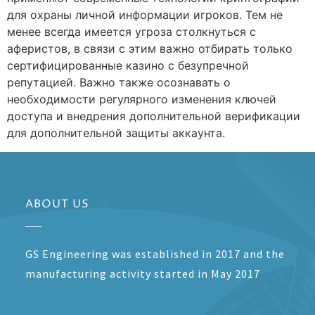
для охраны личной информации игроков. Тем не
менее всегда имеется угроза столкнуться с
аферистов, в связи с этим важно отбирать только
сертифицированные казино с безупречной
репутацией. Важно также осознавать о
необходимости регулярного изменения ключей
доступа и внедрения дополнительной верификации
для дополнительной защиты аккаунта.
ABOUT US
GS Engineering was established in 2017 and the
manufacturing activity started in May 2017