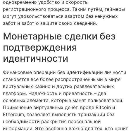
одновременно удобство и скорость
регистрационного процесса. Таким путём, геймеры
могут удовольствоваться азартом без ненужных
забот и забот о защите своих сведений.
Монетарные сделки без
подтверждения
идентичности
Финансовые операции без идентификации личности
становятся все более распространенными в мире
виртуальных казино и других развлекательных
платформ. Надежность и приватность – два
основных элемента, которые манят пользователей.
Применение виртуальных денег, вроде Bitcoin и
Ethereum, позволяет выполнять транзакции без
необходимости раскрытия персональной
информации. Это особенно важно для тех, кто ценит