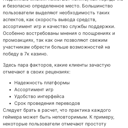
и безопасно определенное место. Большинство
пользователи выделяют необходимость таких
аспектов, как скорость вывода средств,
ассортимент игр и качество службы поддержки.
Особенно востребованы мнения о поощрениях и
промоакциях, так как они позволяют свежим
участникам обрести больше возможностей на
победу в 7к казино.
Здесь пара факторов, какие клиенты зачастую
отмечают в своих рецензиях:
Надежность платформы
Ассортимент игр
Удобство интерфейса
Срок проведения переводов
Следует брать в расчет, что практика каждого
геймера может быть неповторимым. К примеру,
некоторые пользователи отмечают простоту