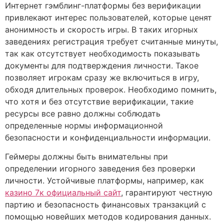
Интернет гэмблинг-платформы без верификации
привлекают интерес пользователей, которые ценят
анонимность и скорость игры. В таких игорных
заведениях регистрация требует считанные минуты,
так как отсутствует необходимость показывать
документы для подтверждения личности. Такое
позволяет игрокам сразу же включиться в игру,
обходя длительных проверок. Необходимо помнить,
что хотя и без отсутствие верификации, такие
ресурсы все равно должны соблюдать
определенные нормы информационной
безопасности и конфиденциальности информации.
Геймеры должны быть внимательны при
определении игорного заведения без проверки
личности. Устойчивые платформы, например, как
казино 7к официальный сайт
, гарантируют честную
партию и безопасность финансовых транзакций с
помощью новейших методов кодирования данных.