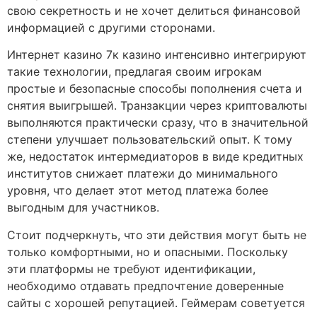
свою секретность и не хочет делиться финансовой
информацией с другими сторонами.
Интернет казино 7к казино интенсивно интегрируют
такие технологии, предлагая своим игрокам
простые и безопасные способы пополнения счета и
снятия выигрышей. Транзакции через криптовалюты
выполняются практически сразу, что в значительной
степени улучшает пользовательский опыт. К тому
же, недостаток интермедиаторов в виде кредитных
институтов снижает платежи до минимального
уровня, что делает этот метод платежа более
выгодным для участников.
Стоит подчеркнуть, что эти действия могут быть не
только комфортными, но и опасными. Поскольку
эти платформы не требуют идентификации,
необходимо отдавать предпочтение доверенные
сайты с хорошей репутацией. Геймерам советуется