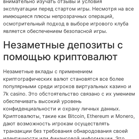
внимательно изучать отзывы и условия
эксплуатации перед стартом игры. Несмотря на все
имеющиеся плюсы непрозрачных операций,
осмотрительный подход в выборе игрового клуба
является обеспечением безопасной игры.
Незаметные депозиты с
помощью криптовалют
Незаметные вклады с применением
криптографических валют становятся все более
популярными среди игроков виртуальных казино и
7k casino. Это обстоятельство связано с их умением
обеспечивать высокий уровень
конфиденциальности и охрану личных данных.
Криптовалюты, такие как Bitcoin, Ethereum и Monero,
дают возможность игрокам осуществлять
транзакции без требования обнародования своей
идентичности или финансовой информации. Это