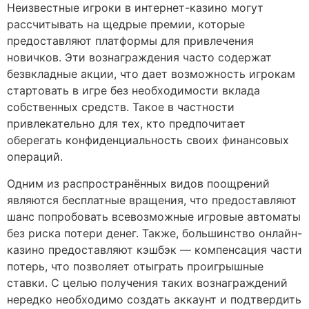
Неизвестные игроки в интернет-казино могут
рассчитывать на щедрые премии, которые
предоставляют платформы для привлечения
новичков. Эти вознаграждения часто содержат
безвкладные акции, что дает возможность игрокам
стартовать в игре без необходимости вклада
собственных средств. Такое в частности
привлекательно для тех, кто предпочитает
оберегать конфиденциальность своих финансовых
операций.
Одним из распространённых видов поощрений
являются бесплатные вращения, что предоставляют
шанс попробовать всевозможные игровые автоматы
без риска потери денег. Также, большинство онлайн-
казино предоставляют кэшбэк — компенсация части
потерь, что позволяет отыграть проигрышные
ставки. С целью получения таких вознаграждений
нередко необходимо создать аккаунт и подтвердить