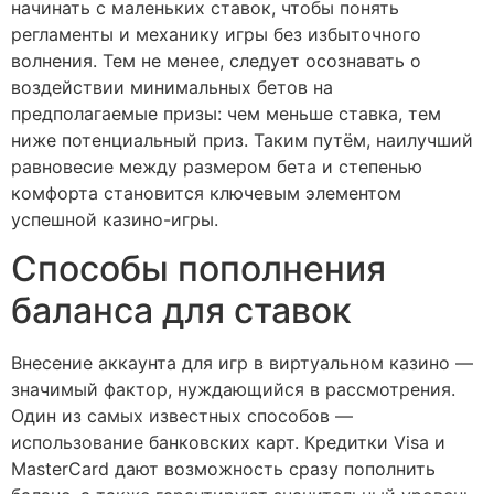
начинать с маленьких ставок, чтобы понять
регламенты и механику игры без избыточного
волнения. Тем не менее, следует осознавать о
воздействии минимальных бетов на
предполагаемые призы: чем меньше ставка, тем
ниже потенциальный приз. Таким путём, наилучший
равновесие между размером бета и степенью
комфорта становится ключевым элементом
успешной казино-игры.
Способы пополнения
баланса для ставок
Внесение аккаунта для игр в виртуальном казино —
значимый фактор, нуждающийся в рассмотрения.
Один из самых известных способов —
использование банковских карт. Кредитки Visa и
MasterCard дают возможность сразу пополнить