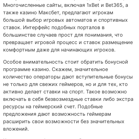
Многочисленные сайты, включая 1xBet и Bet365, а
также казино Максбет, предлагают игрокам
большой выбор игровых автоматов и спортивных
ставок. Интерфейс подобных порталов в
большинстве случаев прост для понимания, что
превращает игровой процесс и ставок размещение
комфортным даже для начинающих игроков.
Особое внимательность стоит обратить бонусной
программе казино. Скажем, значительное
количество операторы дают вступительные бонусы
не только для свежих геймеров, но и для тех, кто
активно делает ставки на спорт. Такое возможно
включать в себя безвозмездные ставки либо экстра
ресурсы на геймерский счет. Подобные
предложения дают возможность геймерам
расширить свои возможности без значительных
вложений.