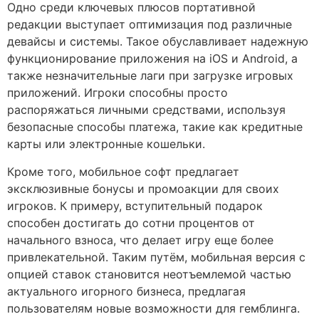
Одно среди ключевых плюсов портативной
редакции выступает оптимизация под различные
девайсы и системы. Такое обуславливает надежную
функционирование приложения на iOS и Android, а
также незначительные лаги при загрузке игровых
приложений. Игроки способны просто
распоряжаться личными средствами, используя
безопасные способы платежа, такие как кредитные
карты или электронные кошельки.
Кроме того, мобильное софт предлагает
эксклюзивные бонусы и промоакции для своих
игроков. К примеру, вступительный подарок
способен достигать до сотни процентов от
начального взноса, что делает игру еще более
привлекательной. Таким путём, мобильная версия с
опцией ставок становится неотъемлемой частью
актуального игорного бизнеса, предлагая
пользователям новые возможности для гемблинга.