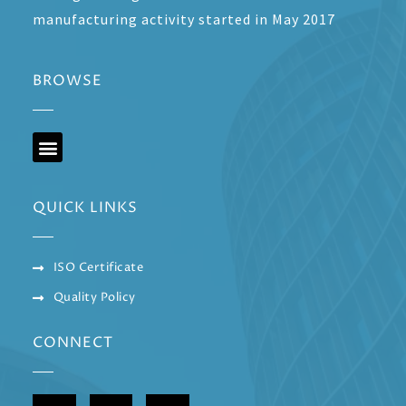
manufacturing activity started in May 2017
BROWSE
QUICK LINKS
ISO Certificate
Quality Policy
CONNECT