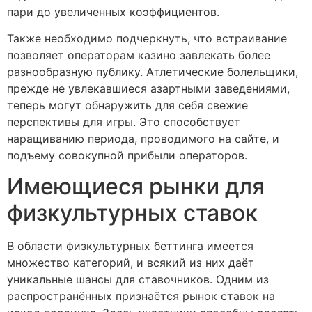
пари до увеличенных коэффициентов.
Также необходимо подчеркнуть, что встраивание
позволяет операторам казино завлекать более
разнообразную публику. Атлетические болельщики,
прежде не увлекавшиеся азартными заведениями,
теперь могут обнаружить для себя свежие
перспективы для игры. Это способствует
наращиванию периода, проводимого на сайте, и
подъему совокупной прибыли операторов.
Имеющиеся рынки для
физкультурных ставок
В области физкультурных беттинга имеется
множество категорий, и всякий из них даёт
уникальные шансы для ставочников. Одним из
распространённых признаётся рынок ставок на