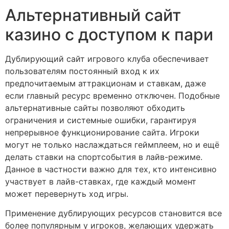
Альтернативный сайт
казино с доступом к пари
Дублирующий сайт игрового клуба обеспечивает
пользователям постоянный вход к их
предпочитаемым аттракционам и ставкам, даже
если главный ресурс временно отключен. Подобные
альтернативные сайты позволяют обходить
ограничения и системные ошибки, гарантируя
непрерывное функционирование сайта. Игроки
могут не только наслаждаться геймплеем, но и ещё
делать ставки на спортсобытия в лайв-режиме.
Данное в частности важно для тех, кто интенсивно
участвует в лайв-ставках, где каждый момент
может перевернуть ход игры.
Применение дублирующих ресурсов становится все
более популярным у игроков, желающих удержать