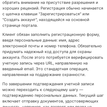
обратить внимание на присутствие разрешения и
хороших рецензий. Регистрация обычно начинается
с щелчка клавиши "Зарегистрироваться" или
"Создать аккаунт", находящейся на основной
странице портала.
Клиент обязан заполнить регистрационную форму,
введя персональные данные: имя, адрес
электронной почты и номер телефона. Обязательно
придумать надежный код доступа для охраны
аккаунта. После этого потребуется верифицировать
учетную запись через URL, направленную на
введенный email. Это стандартная операция,
направленная на поддержание охранности.
По завершении подтверждения учетной записи
можно переходить к следующему шагу —
подтверждению персональных данных. Текущий шаг
включает отправку документов, удостоверяющих
личность, например, как паспорт или права на