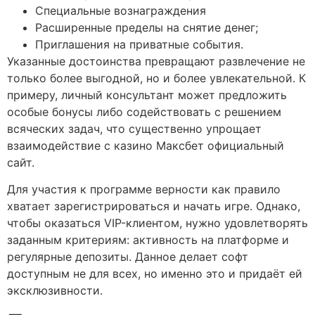
Специальные вознаграждения
Расширенные пределы на снятие денег;
Приглашения на приватные события.
Указанные достоинства превращают развлечение не
только более выгодной, но и более увлекательной. К
примеру, личный консультант может предложить
особые бонусы либо содействовать с решением
всяческих задач, что существенно упрощает
взаимодействие с казино Максбет официальный
сайт.
Для участия к программе верности как правило
хватает зарегистрироваться и начать игре. Однако,
чтобы оказаться VIP-клиентом, нужно удовлетворять
заданным критериям: активность на платформе и
регулярные депозиты. Данное делает софт
доступным не для всех, но именно это и придаёт ей
эксклюзивности.