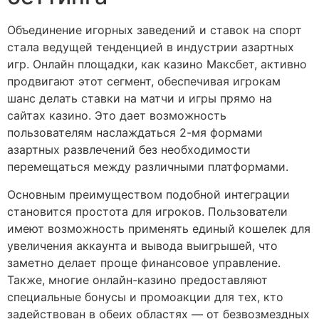
Объединение игорных заведений и ставок на спорт
стала ведущей тенденцией в индустрии азартных
игр. Онлайн площадки, как казино Максбет, активно
продвигают этот сегмент, обеспечивая игрокам
шанс делать ставки на матчи и игры прямо на
сайтах казино. Это дает возможность
пользователям наслаждаться 2-мя формами
азартных развлечений без необходимости
перемещаться между различными платформами.
Основным преимуществом подобной интеграции
становится простота для игроков. Пользователи
имеют возможность применять единый кошелек для
увеличения аккаунта и вывода выигрышей, что
заметно делает проще финансовое управление.
Также, многие онлайн-казино предоставляют
специальные бонусы и промоакции для тех, кто
задействован в обеих областях — от безвозмездных