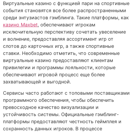
Виртуальные казино с функцией пари на спортивные
события становятся все более распространенными
среди энтузиастов гэмблинга. Такие платформы, как
казино Maxbet
, обеспечивают игрокам
исключительную перспективу сочетать увеселение
и волнение, предоставляя ассортимент игр от
слотов до карточных игр, а также спортивные
ставки. Необходимо отметить, что современные
виртуальные казино предоставляют клиентам
привилегии и программы лояльности, которые
обеспечивают игровой процесс еще более
захватывающей и выгодной.
Сервисы часто работают с топовыми поставщиками
программного обеспечения, чтобы обеспечить
превосходное качество визуализации и
устойчивость системы. Официальные гэмблинг-
платформы предоставляют честность геймплея и
сохранность данных игроков. В процессе