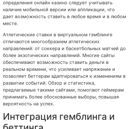
определения онлайн казино следует учитывать
наличие мобильной версии или аппликации, что
дает возможность ставить в любое время и в любом
месте.
Атлетические ставки в виртуальном гэмблинге
отличаются многообразием атлетических
направлений: от соккера и баскетбольных матчей до
более экзотических направлений. Многие сайты
обеспечивают возможность ставить деньги в
реальном времени, что усиливает напряжение и
позволяет беттерам адаптироваться к изменениям в
развитии событий. Обзор и статистика,
предлагаемые такими сайтами, помогают геймерам
принимать более обоснованные выборы, повышая
вероятность на успех.
Интеграция гемблинга и
беттинга