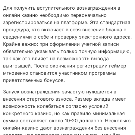
Для получить вступительного вознаграждения в
онлайн казино необходимо первоначально
зарегистрироваться на платформе. Эта стандартная
процедура, что включает в себя внесение бланка с
сведениями о себе и проверку электронного адреса.
Крайне важно: при оформлении учетной записи
обязательно указывать только точную информацию,
так как это влияет на возможность вывода
выигрышей. После окончания регистрации геймер
мгновенно становится участником программы
приветственных бонусов.
Запуск вознаграждения зачастую нуждается в
внесения стартового взноса. Размер вклада имеет
возможность колебаться согласно условий
конкретного казино, но как правило минимальная
сумма составляет около 10-20 долларов. Несколько
онлайн-казино дают вознаграждения без внесения