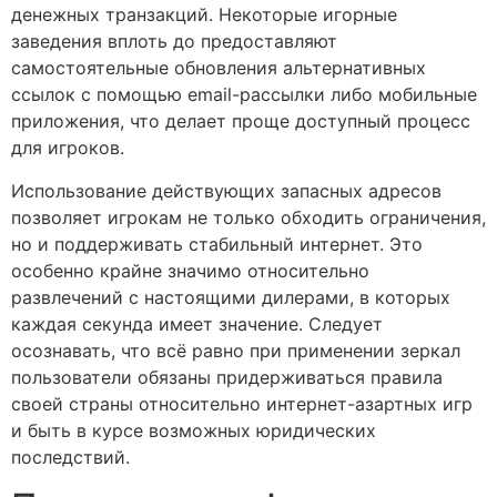
денежных транзакций. Некоторые игорные
заведения вплоть до предоставляют
самостоятельные обновления альтернативных
ссылок с помощью email-рассылки либо мобильные
приложения, что делает проще доступный процесс
для игроков.
Использование действующих запасных адресов
позволяет игрокам не только обходить ограничения,
но и поддерживать стабильный интернет. Это
особенно крайне значимо относительно
развлечений с настоящими дилерами, в которых
каждая секунда имеет значение. Следует
осознавать, что всё равно при применении зеркал
пользователи обязаны придерживаться правила
своей страны относительно интернет-азартных игр
и быть в курсе возможных юридических
последствий.