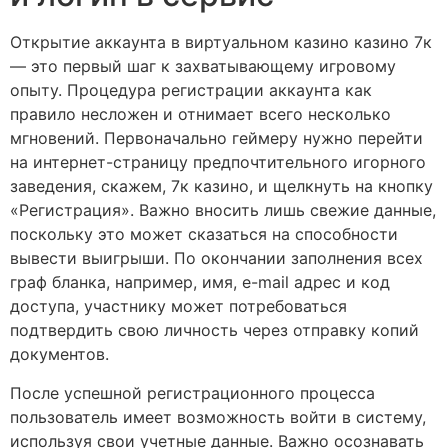
Открытие аккаунта в виртуальном казино казино 7к
— это первый шаг к захватывающему игровому
опыту. Процедура регистрации аккаунта как
правило несложен и отнимает всего несколько
мгновений. Первоначально геймеру нужно перейти
на интернет-страницу предпочтительного игорного
заведения, скажем, 7к казино, и щелкнуть на кнопку
«Регистрация». Важно вносить лишь свежие данные,
поскольку это может сказаться на способности
вывести выигрыши. По окончании заполнения всех
граф бланка, например, имя, e-mail адрес и код
доступа, участнику может потребоваться
подтвердить свою личность через отправку копий
документов.
После успешной регистрационного процесса
пользователь имеет возможность войти в систему,
используя свои учетные данные. Важно осознавать