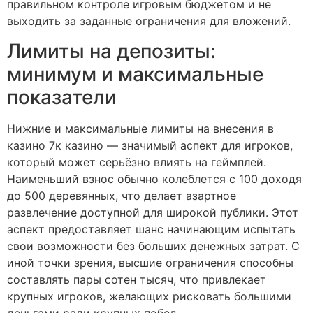
правильном контроле игровым бюджетом и не
выходить за заданные ограничения для вложений.
Лимиты на депозиты:
минимум и максимальные
показатели
Нижние и максимальные лимиты на внесения в
казино 7к казино — значимый аспект для игроков,
который может серьёзно влиять на геймплей.
Наименьший взнос обычно колеблется с 100 доходя
до 500 деревянных, что делает азартное
развлечение доступной для широкой публики. Этот
аспект предоставляет шанс начинающим испытать
свои возможности без больших денежных затрат. С
иной точки зрения, высшие ограничения способны
составлять пары сотен тысяч, что привлекает
крупных игроков, желающих рисковать большими
деньгами ради крупных побед.