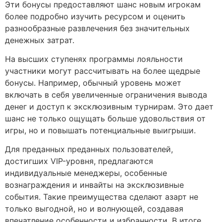
Эти бонусы предоставляют шанс новым игрокам
более подробно изучить ресурсом и оценить
разнообразные развлечения без значительных
денежных затрат.
На высших ступенях программы лояльности
участники могут рассчитывать на более щедрые
бонусы. Например, обычный уровень может
включать в себя увеличенные ограничения вывода
денег и доступ к эксклюзивным турнирам. Это дает
шанс не только ощущать больше удовольствия от
игры, но и повышать потенциальные выигрыши.
Для преданных преданных пользователей,
достигших VIP-уровня, предлагаются
индивидуальные менеджеры, особенные
вознаграждения и инвайты на эксклюзивные
события. Такие преимущества сделают азарт не
только выгодной, но и волнующей, создавая
впечатление особенности и избранности. В итоге