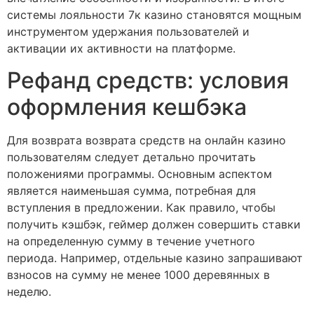
системы лояльности 7к казино становятся мощным
инструментом удержания пользователей и
активации их активности на платформе.
Рефанд средств: условия
оформления кешбэка
Для возврата возврата средств на онлайн казино
пользователям следует детально прочитать
положениями программы. Основным аспектом
является наименьшая сумма, потребная для
вступления в предложении. Как правило, чтобы
получить кэшбэк, геймер должен совершить ставки
на определенную сумму в течение учетного
периода. Например, отдельные казино запрашивают
взносов на сумму не менее 1000 деревянных в
неделю.