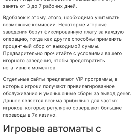
занять от 3 до 7 рабочих дней.
Вдобавок к этому, этого, необходимо учитывать
возможные комиссии. Некоторые игорные
заведения берут фиксированную плату за каждую
операцию, тогда как другие способны применять
процентный сбор от выводимой суммы.
Предварительно прочитайте с условиями вашего
игорного заведения, чтобы предотвратить
негативных моментов.
Отдельные сайты предлагают VIP-программы, в
которых игроки получают привилегированное
обслуживание и уменьшенные сборы за вывод денег.
Данное является весьма прибыльно для частых
игроков, которые регулярно совершают большие
переводы в 7к казино.
Игровые автоматы с