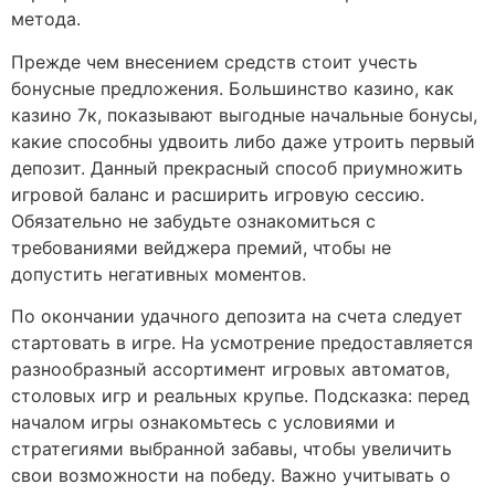
метода.
Прежде чем внесением средств стоит учесть
бонусные предложения. Большинство казино, как
казино 7к, показывают выгодные начальные бонусы,
какие способны удвоить либо даже утроить первый
депозит. Данный прекрасный способ приумножить
игровой баланс и расширить игровую сессию.
Обязательно не забудьте ознакомиться с
требованиями вейджера премий, чтобы не
допустить негативных моментов.
По окончании удачного депозита на счета следует
стартовать в игре. На усмотрение предоставляется
разнообразный ассортимент игровых автоматов,
столовых игр и реальных крупье. Подсказка: перед
началом игры ознакомьтесь с условиями и
стратегиями выбранной забавы, чтобы увеличить
свои возможности на победу. Важно учитывать о