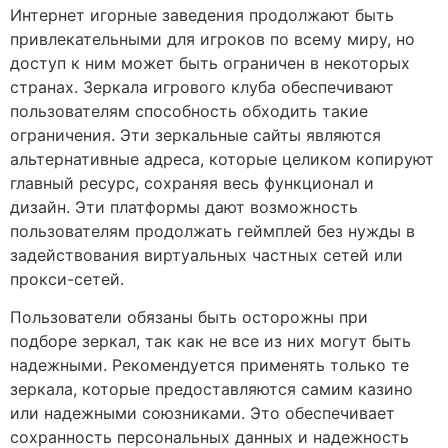
Интернет игорные заведения продолжают быть
привлекательными для игроков по всему миру, но
доступ к ним может быть ограничен в некоторых
странах. Зеркала игрового клуба обеспечивают
пользователям способность обходить такие
ограничения. Эти зеркальные сайты являются
альтернативные адреса, которые целиком копируют
главный ресурс, сохраняя весь функционал и
дизайн. Эти платформы дают возможность
пользователям продолжать геймплей без нужды в
задействования виртуальных частных сетей или
прокси-сетей.
Пользователи обязаны быть осторожны при
подборе зеркал, так как не все из них могут быть
надежными. Рекомендуется применять только те
зеркала, которые предоставляются самим казино
или надежными союзниками. Это обеспечивает
сохранность персональных данных и надежность