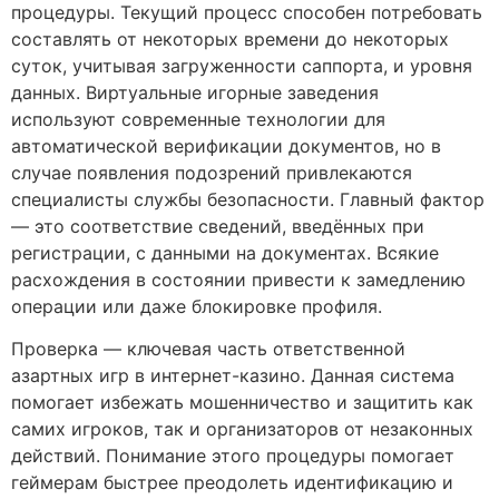
процедуры. Текущий процесс способен потребовать
составлять от некоторых времени до некоторых
суток, учитывая загруженности саппорта, и уровня
данных. Виртуальные игорные заведения
используют современные технологии для
автоматической верификации документов, но в
случае появления подозрений привлекаются
специалисты службы безопасности. Главный фактор
— это соответствие сведений, введённых при
регистрации, с данными на документах. Всякие
расхождения в состоянии привести к замедлению
операции или даже блокировке профиля.
Проверка — ключевая часть ответственной
азартных игр в интернет-казино. Данная система
помогает избежать мошенничество и защитить как
самих игроков, так и организаторов от незаконных
действий. Понимание этого процедуры помогает
геймерам быстрее преодолеть идентификацию и