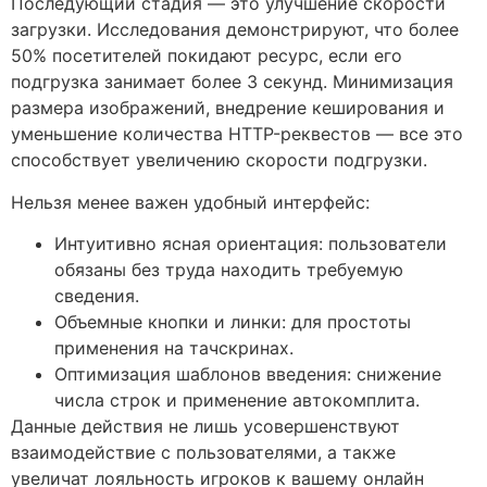
Последующий стадия — это улучшение скорости
загрузки. Исследования демонстрируют, что более
50% посетителей покидают ресурс, если его
подгрузка занимает более 3 секунд. Минимизация
размера изображений, внедрение кеширования и
уменьшение количества HTTP-реквестов — все это
способствует увеличению скорости подгрузки.
Нельзя менее важен удобный интерфейс:
Интуитивно ясная ориентация: пользователи
обязаны без труда находить требуемую
сведения.
Объемные кнопки и линки: для простоты
применения на тачскринах.
Оптимизация шаблонов введения: снижение
числа строк и применение автокомплита.
Данные действия не лишь усовершенствуют
взаимодействие с пользователями, а также
увеличат лояльность игроков к вашему онлайн