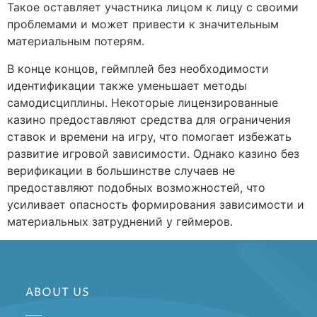
Такое оставляет участника лицом к лицу с своими
проблемами и может привести к значительным
материальным потерям.
В конце концов, геймплей без необходимости
идентификации также уменьшает методы
самодисциплины. Некоторые лицензированные
казино предоставляют средства для ограничения
ставок и времени на игру, что помогает избежать
развитие игровой зависимости. Однако казино без
верификации в большинстве случаев не
предоставляют подобных возможностей, что
усиливает опасность формирования зависимости и
материальных затруднений у геймеров.
ABOUT US