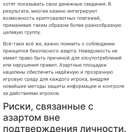
хотят показывать свои денежные сведения. В
результате, многие казино интегрируют
возможность криптовалютных платежей,
приманивая таким образом более разнообразную
целевую группу.
Всё-таки всё же, важно помнить о соблюдении
принципов безопасного азарта. Неведомость не
имеет право быть причиной для злоупотреблений
или нарушения правил. Азартные площадки
нацелены обеспечить надёжную и прозрачную
игровую среду для каждого игрока, внедряя
новейшие методы защиты информации и контроля
за действиями игроков.
Риски, связанные с
азартом вне
подтверждения личности.