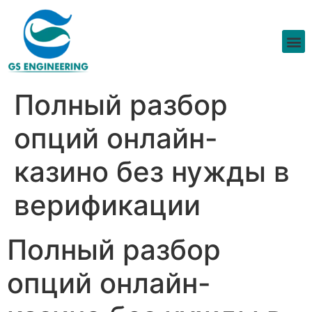
Полный разбор
опций онлайн-
казино без нужды в
верификации
Полный разбор
опций онлайн-