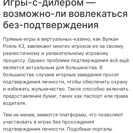
Игры-с-дилером —
возможно-ли вовлекаться
без-подтверждения
Прямые-игры в виртуальных-казино, как Вулкан
Рояль КЗ, завлекают многих игроков из-за своему
реалистичному и увлекательному игровому
процессу. Однако проблема подтверждения всё ещё
является актуальным для большинства. В
большинстве случаев игорные заведения просят
подтверждения личности, чтобы обеспечить охрану
и избежать жульничество. Такое способно включать
предоставление бумаг, таких как паспорт или права
водителя.
Тем не менее, имеются платформы, что позволяют
участвовать в играх без прохождения
подтверждения личности. Подобные порталы