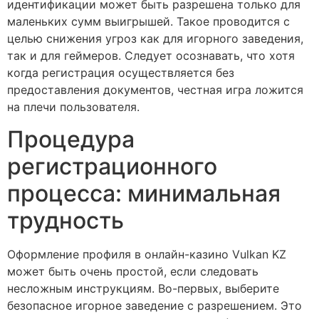
идентификации может быть разрешена только для
маленьких сумм выигрышей. Такое проводится с
целью снижения угроз как для игорного заведения,
так и для геймеров. Следует осознавать, что хотя
когда регистрация осуществляется без
предоставления документов, честная игра ложится
на плечи пользователя.
Процедура
регистрационного
процесса: минимальная
трудность
Оформление профиля в онлайн-казино Vulkan KZ
может быть очень простой, если следовать
несложным инструкциям. Во-первых, выберите
безопасное игорное заведение с разрешением. Это