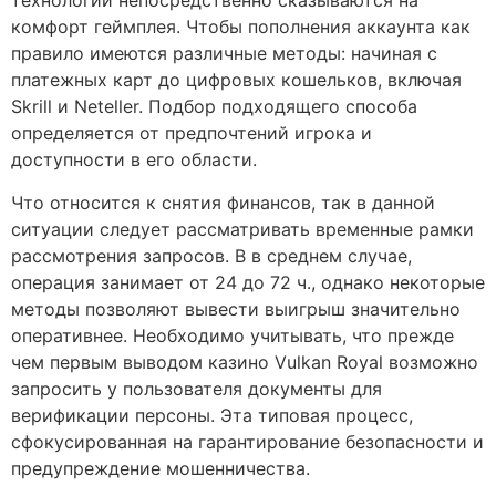
технологий непосредственно сказываются на
комфорт геймплея. Чтобы пополнения аккаунта как
правило имеются различные методы: начиная с
платежных карт до цифровых кошельков, включая
Skrill и Neteller. Подбор подходящего способа
определяется от предпочтений игрока и
доступности в его области.
Что относится к снятия финансов, так в данной
ситуации следует рассматривать временные рамки
рассмотрения запросов. В в среднем случае,
операция занимает от 24 до 72 ч., однако некоторые
методы позволяют вывести выигрыш значительно
оперативнее. Необходимо учитывать, что прежде
чем первым выводом казино Vulkan Royal возможно
запросить у пользователя документы для
верификации персоны. Эта типовая процесс,
сфокусированная на гарантирование безопасности и
предупреждение мошенничества.