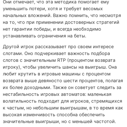
Они отмечает, что эта методика помогает ему
уменьшить потери, хотя и требует весомых
начальных вложений. Важно помнить, что несмотря
на то, что при применении достоверных стратегий
нет гарантии победы, и всегда необходимо
устанавливать ограничения на беты.
Другой игрок рассказывает про своем интересе
слотами. Оно подчеркивает важность подбора
слотов с значительным RTP (процентом возврата
игроку), чтобы увеличить шансы на выигрыш. Она
любит крутить в игровые машины с процентом
возврата выше девяносто шести процентов, полагая
их более доходными. Также он советует следить за
нестабильность игровых автоматов: маленькая
волатильность подходит для игроков, стремящихся
к частым, но небольшим выигрышам, в то время как
высокая изменчивость способна обеспечить
значительные выигрыши, но с меньшей частотой.