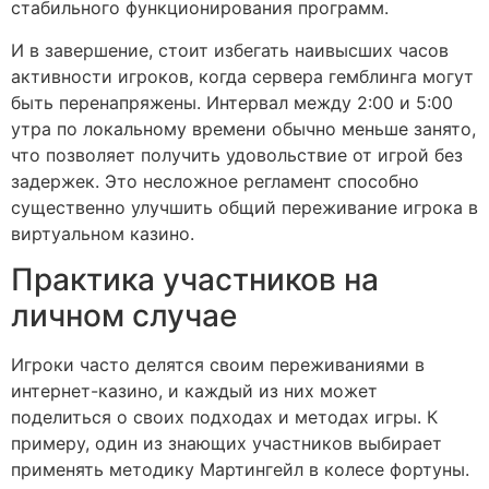
стабильного функционирования программ.
И в завершение, стоит избегать наивысших часов
активности игроков, когда сервера гемблинга могут
быть перенапряжены. Интервал между 2:00 и 5:00
утра по локальному времени обычно меньше занято,
что позволяет получить удовольствие от игрой без
задержек. Это несложное регламент способно
существенно улучшить общий переживание игрока в
виртуальном казино.
Практика участников на
личном случае
Игроки часто делятся своим переживаниями в
интернет-казино, и каждый из них может
поделиться о своих подходах и методах игры. К
примеру, один из знающих участников выбирает
применять методику Мартингейл в колесе фортуны.