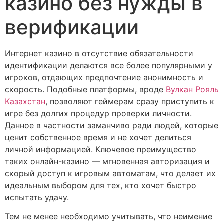
казино без нужды в
верификации
Интернет казино в отсутствие обязательности
идентификации делаются все более популярными у
игроков, отдающих предпочтение анонимность и
скорость. Подобные платформы, вроде
Вулкан Рояль
Казахстан
, позволяют геймерам сразу приступить к
игре без долгих процедур проверки личности.
Данное в частности заманчиво ради людей, которые
ценит собственное время и не хочет делиться
личной информацией. Ключевое преимущество
таких онлайн-казино — мгновенная авторизация и
скорый доступ к игровым автоматам, что делает их
идеальным выбором для тех, кто хочет быстро
испытать удачу.
Тем не менее необходимо учитывать, что неимение