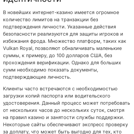
В новейших интернет-казино имеется огромное
количество лимитов на транзакции без
подтверждения личности. Указанные действия
безопасности реализуются для защиты игроков и
избежания фрода. Множество платформ, таких как
Vulkan Royal, позволяют обналичивать маленькие
суммы, к примеру, до 100 долларов США, без
прохождения верификации. Однако для больших
сумм необходимо показать документы,
подтверждающие личность.
Клиенты часто встречаются с необходимостью
загрузки копий паспорта или водительского
удостоверения. Данный процесс может потребовать
от нескольких часов до нескольких суток, смотря
на правил казино и занятости службы поддержки.
Некоторые сайты обеспечивают экспресс проверку
за доплату, что может быть выгодно для тех, кто