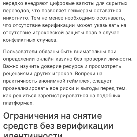
нередко внедряют цифровые валюты для скрытых
переводов, что позволяет геймерам оставаться
инкогнито. Тем не менее необходимо осознавать,
что отсутствие верификации может указывать на
отсутствие игроковской защиты прав в случае
конфликтных случаев.
Пользователи обязаны быть внимательны при
определении онлайн-казино без проверки личности.
Важно изучить доверие ресурса и просмотреть
рецензиями других игроков. Вопреки на
практичность анонимной геймплея, следует
проанализировать все риски и выгоды перед тем,
как решиться зарегистрироваться на подобных
платформах.
Ограничения на снятие
средств без верификации
идентичности