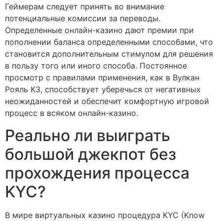
Геймерам следует принять во внимание
потенциальные комиссии за переводы.
Определенные онлайн-казино дают премии при
пополнении баланса определенными способами, что
становится дополнительным стимулом для решения
в пользу того или иного способа. Постоянное
просмотр с правилами применения, как в Вулкан
Рояль КЗ, способствует уберечься от негативных
неожиданностей и обеспечит комфортную игровой
процесс в всяком онлайн-казино.
Реально ли выиграть
большой джекпот без
прохождения процесса
KYC?
В мире виртуальных казино процедура KYC (Know