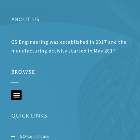
ABOUT US
GS Engineering was established in 2017 and the
manufacturing activity started in May 2017
BROWSE
QUICK LINKS
ISO Certificate