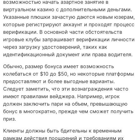
возможностью начать азартное занятие в
виртуальном казино с дополнительными деньгами.
Указанные плюшки зачастую даются новым юзерам,
которые регистрируют аккаунт и проходят процесс
верификации. В основной части обстоятельств
игровые клубы запрашивает верификации личности
через загрузку удостоверений, таких как
идентификационный документ или права водителя.
Обычно, размер бонуса имеет возможность
колебаться от $10 до $50, но некоторые платформы
предоставляют и более выгодные варианты.
Следует заметить, что эти вознаграждения часто
имеют правилами вейджера. Например, игрок
должен заключить пари на объем, превышающую
бонус в многократно, прежде чем сможет получить
приз.
Клиенты должны быть бдительны к временным
рамкам действия поощрений и требованиям их