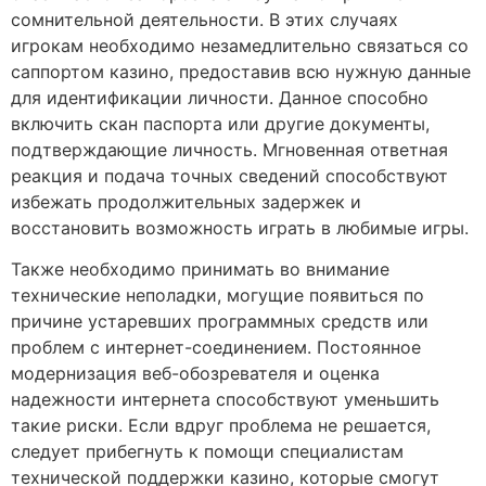
сомнительной деятельности. В этих случаях
игрокам необходимо незамедлительно связаться со
саппортом казино, предоставив всю нужную данные
для идентификации личности. Данное способно
включить скан паспорта или другие документы,
подтверждающие личность. Мгновенная ответная
реакция и подача точных сведений способствуют
избежать продолжительных задержек и
восстановить возможность играть в любимые игры.
Также необходимо принимать во внимание
технические неполадки, могущие появиться по
причине устаревших программных средств или
проблем с интернет-соединением. Постоянное
модернизация веб-обозревателя и оценка
надежности интернета способствуют уменьшить
такие риски. Если вдруг проблема не решается,
следует прибегнуть к помощи специалистам
технической поддержки казино, которые смогут