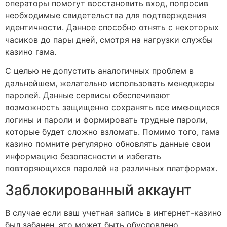
операторы помогут восстановить вход, попросив
необходимые свидетельства для подтверждения
идентичности. Данное способно отнять с некоторых
часиков до пары дней, смотря на нагрузки службы
казино гама.
С целью не допустить аналогичных проблем в
дальнейшем, желательно использовать менеджеры
паролей. Данные сервисы обеспечивают
возможность защищенно сохранять все имеющиеся
логины и пароли и формировать трудные пароли,
которые будет сложно взломать. Помимо того, гама
казино помните регулярно обновлять данные свои
информацию безопасности и избегать
повторяющихся паролей на различных платформах.
Заблокированный аккаунт
В случае если ваш учетная запись в интернет-казино
был забанен, это может быть обусловлено