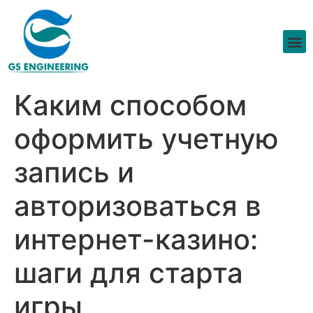
Каким способом
оформить учетную
запись и
авторизоваться в
интернет-казино:
шаги для старта
игры