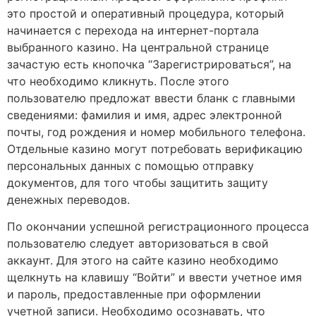
это простой и оперативный процедура, который
начинается с перехода на интернет-портала
выбранного казино. На центральной странице
зачастую есть кнопочка “Зарегистрироваться”, на
что необходимо кликнуть. После этого
пользователю предложат ввести бланк с главными
сведениями: фамилия и имя, адрес электронной
почты, год рождения и номер мобильного телефона.
Отдельные казино могут потребовать верификацию
персональных данных с помощью отправку
документов, для того чтобы защитить защиту
денежных переводов.
По окончании успешной регистрационного процесса
пользователю следует авторизоваться в свой
аккаунт. Для этого на сайте казино необходимо
щелкнуть на клавишу “Войти” и ввести учетное имя
и пароль, предоставленные при оформлении
учетной записи. Необходимо осознавать, что