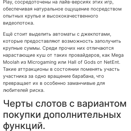
Play, сосредоточены на лайв-версиях этих игр,
обеспечивая натуральное ощущение посредством
опытных крупье и высококачественного
видеопотока.
Ещё стоит выделить автоматы с джекпотами,
которые предоставляют возможность заполучить
крупные суммы. Среди прочих них отличаются
нарастающие куш от таких провайдеров, как Mega
Moolah из Microgaming или Hall of Gods от NetEnt.
Такие аттракционы в состоянии поменять участь
участника за одно вращение барабана, что
превращает их в особенно заманчивые для
любителей риска.
Черты слотов с вариантом
покупки дополнительных
функций.