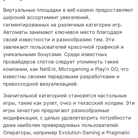
Виртуальные площадки в веб казино предоставляют
широкий ассортимент увеселений,
сегментированных на различные категории игр.
Автоматы занимают ключевое место благодаря
своей известности и разнообразию тем. Эти
завлекают пользователей красочной графикой и
уникальными бонусами. Среди известных
провайдеров слотов следует упомянуть такие
компании, как NetEnt, Microgaming и Play'n GO, что
известны своими передовыми разработками и
превосходной визуализацией.
Значительной категорией становятся настольные
игры, такие как рулет, очко и техасский холдем. Эти
игры зачастую предлагают разнообразные
модификации, с целью удовлетворить потребности
даже наиболее привередливых пользователей.
Операторы, например Evolution Gaming и Pragmatic