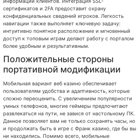
информации клиентов. Интеграция SSL-
сертификатов и 2FA предоставит охрану
конфиденциальных сведений игроков. Легкость
навигации также выполняет ключевую задачу:
интуитивно понятное расположение и мгновенный
доступ к топовым играм делают работу с порталом
более удобным и результативным.
Положительные стороны
портативной модификации
Мобильная вариант веб казино обеспечивает
пользователям удобства и адаптивность, которые
сложно переоценить. С увеличением популярности
умных телефонов, многие геймеры предпочитают
развлекаться на пути, не завися от настольному ПК.
Данное позволяет вам не только сохранять часы, но
и продолжать быть в игре с Франк казино, где бы вы
ни находились. Помимо всего, мобильные