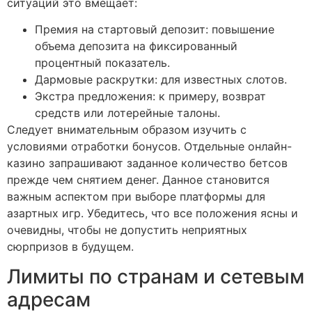
ситуаций это вмещает:
Премия на стартовый депозит: повышение
объема депозита на фиксированный
процентный показатель.
Дармовые раскрутки: для известных слотов.
Экстра предложения: к примеру, возврат
средств или лотерейные талоны.
Следует внимательным образом изучить с
условиями отработки бонусов. Отдельные онлайн-
казино запрашивают заданное количество бетсов
прежде чем снятием денег. Данное становится
важным аспектом при выборе платформы для
азартных игр. Убедитесь, что все положения ясны и
очевидны, чтобы не допустить неприятных
сюрпризов в будущем.
Лимиты по странам и сетевым
адресам