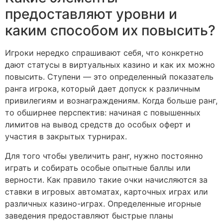
предоставляют уровни и
каким способом их повысить?
Игроки нередко спрашивают себя, что конкретно
дают статусы в виртуальных казино и как их можно
повысить. Ступени — это определенный показатель
ранга игрока, который дает допуск к различным
привилегиям и вознаграждениям. Когда больше ранг,
то обширнее перспектив: начиная с повышенных
лимитов на вывод средств до особых оферт и
участия в закрытых турнирах.
Для того чтобы увеличить ранг, нужно постоянно
играть и собирать особые опытные баллы или
верности. Как правило такие очки начисляются за
ставки в игровых автоматах, карточных играх или
различных казино-играх. Определенные игорные
заведения предоставляют быстрые планы