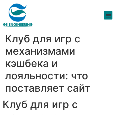
Клуб для игр с
механизмами
кэшбека и
лояльности: что
поставляет сайт
Клуб для игр с