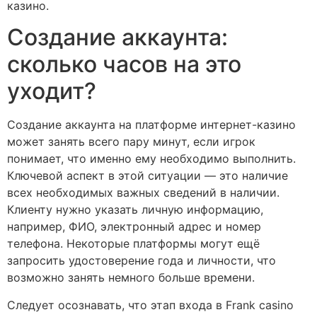
казино.
Создание аккаунта:
сколько часов на это
уходит?
Создание аккаунта на платформе интернет-казино
может занять всего пару минут, если игрок
понимает, что именно ему необходимо выполнить.
Ключевой аспект в этой ситуации — это наличие
всех необходимых важных сведений в наличии.
Клиенту нужно указать личную информацию,
например, ФИО, электронный адрес и номер
телефона. Некоторые платформы могут ещё
запросить удостоверение года и личности, что
возможно занять немного больше времени.
Следует осознавать, что этап входа в Frank casino