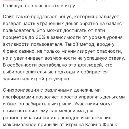
большую вовлеченность в игру.
Сайт также предлагает бонус, который реализует
возврат часть утраченных денег обратно на баланс
пользователя. Это может достигать от пяти
процентов до 20% в зависимости от уровня уровня
активности пользователя. Такой метод, вроде у
Франк казино, не только минимизирует опасности,
но и увеличивает возможности на успешную ставку.
В особенности рентабельно это для людей, кто
выбирает длительные подходы и собирается
заниматься игрой регулярно.
Синхронизация с различными денежными
платформами позволяет просто управлять деньгами
и быстро забирать выигрыши. Участники могут
применять систему как механизма для
рационализации своих расходов и извлечения
максимальной прибыли от игры на Казино Франк