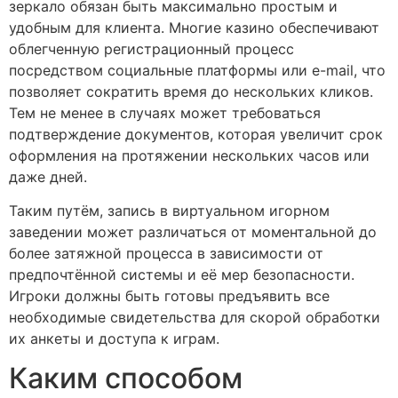
зеркало обязан быть максимально простым и
удобным для клиента. Многие казино обеспечивают
облегченную регистрационный процесс
посредством социальные платформы или e-mail, что
позволяет сократить время до нескольких кликов.
Тем не менее в случаях может требоваться
подтверждение документов, которая увеличит срок
оформления на протяжении нескольких часов или
даже дней.
Таким путём, запись в виртуальном игорном
заведении может различаться от моментальной до
более затяжной процесса в зависимости от
предпочтённой системы и её мер безопасности.
Игроки должны быть готовы предъявить все
необходимые свидетельства для скорой обработки
их анкеты и доступа к играм.
Каким способом