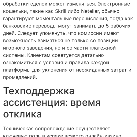
обработки сделок может изменяться. Электронные
кошельки, такие как Skrill либо Neteller, обычно
гарантируют моментальные перечисления, тогда как
банковские переводы могут занимать до 5 рабочих
дней. Следует упомянуть, что комиссии имеют
возможность взиматься не только со позиции
игорного заведения, но и со части платежной
системы. Клиентам советуется детально
ознакомиться с условия и правила каждой
платформы для уклонения от неожиданных затрат и
промедлений.
Техподдержка
ассистенция: время
отклика
Техническая сопровождение осуществляет
ключевую роль в успехе всякого онлайн-казино.