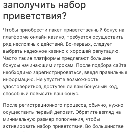
заполучить набор
приветствия?
Чтобы приобрести пакет приветственный бонус на
платформе онлайн казино, требуется осуществить
ряд несложных действий. Во-первых, следует
выбрать надежное казино с хорошей репутацию.
Часто такие платформы предлагают большие
бонусы начинающим игрокам. После подбора сайта
необходимо зарегистрироваться, введя правильные
информацию. Не упустите возможность
удостовериться, доступен ли вам бонусный код,
способный повысить ваш бонус.
После регистрационного процесса, обычно, нужно
осуществить первый депозит. Обратите взгляд на
минимальную размер пополнения, чтобы
активировать набор приветствия. Во большинстве