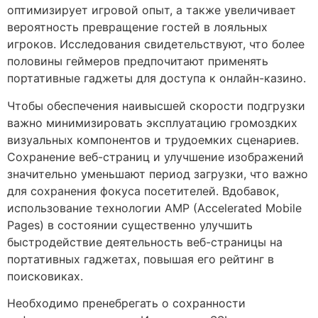
оптимизирует игровой опыт, а также увеличивает
вероятность превращение гостей в лояльных
игроков. Исследования свидетельствуют, что более
половины геймеров предпочитают применять
портативные гаджеты для доступа к онлайн-казино.
Чтобы обеспечения наивысшей скорости подгрузки
важно минимизировать эксплуатацию громоздких
визуальных компонентов и трудоемких сценариев.
Сохранение веб-страниц и улучшение изображений
значительно уменьшают период загрузки, что важно
для сохранения фокуса посетителей. Вдобавок,
использование технологии AMP (Accelerated Mobile
Pages) в состоянии существенно улучшить
быстродействие деятельность веб-страницы на
портативных гаджетах, повышая его рейтинг в
поисковиках.
Необходимо пренебрегать о сохранности