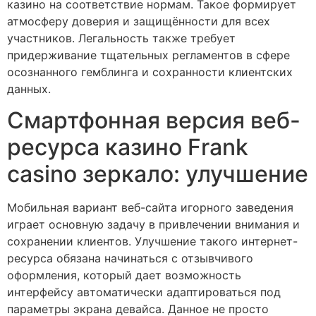
казино на соответствие нормам. Такое формирует
атмосферу доверия и защищённости для всех
участников. Легальность также требует
придерживание тщательных регламентов в сфере
осознанного гемблинга и сохранности клиентских
данных.
Смартфонная версия веб-
ресурса казино Frank
casino зеркало: улучшение
Мобильная вариант веб-сайта игорного заведения
играет основную задачу в привлечении внимания и
сохранении клиентов. Улучшение такого интернет-
ресурса обязана начинаться с отзывчивого
оформления, который дает возможность
интерфейсу автоматически адаптироваться под
параметры экрана девайса. Данное не просто