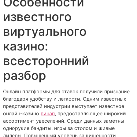
Особенности
известного
виртуального
казино:
всесторонний
разбор
Онлайн платформы для ставок получили признание
благодаря удобству и легкости. Одним известных
представителей индустрии выступает известное
онлайн-казино
пинап
, предоставляющее широкий
ассортимент увеселений. Среди данных заметны
однорукие бандиты, игры за столом и живые
дилеры. Повышенный уровень защищенности