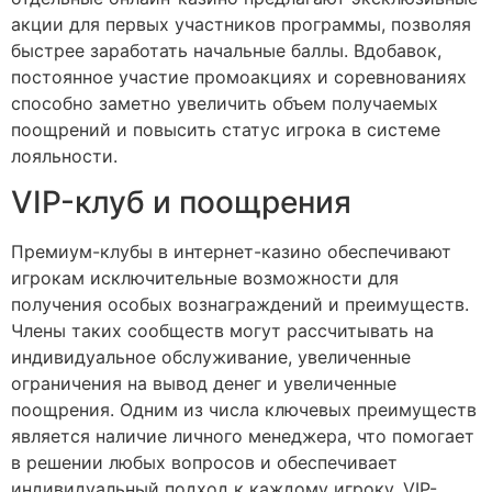
акции для первых участников программы, позволяя
быстрее заработать начальные баллы. Вдобавок,
постоянное участие промоакциях и соревнованиях
способно заметно увеличить объем получаемых
поощрений и повысить статус игрока в системе
лояльности.
VIP-клуб и поощрения
Премиум-клубы в интернет-казино обеспечивают
игрокам исключительные возможности для
получения особых вознаграждений и преимуществ.
Члены таких сообществ могут рассчитывать на
индивидуальное обслуживание, увеличенные
ограничения на вывод денег и увеличенные
поощрения. Одним из числа ключевых преимуществ
является наличие личного менеджера, что помогает
в решении любых вопросов и обеспечивает
индивидуальный подход к каждому игроку. VIP-