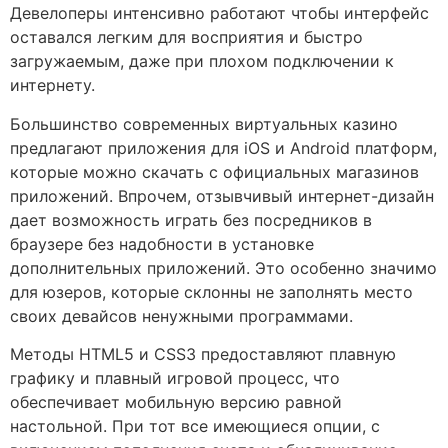
Девелоперы интенсивно работают чтобы интерфейс
оставался легким для восприятия и быстро
загружаемым, даже при плохом подключении к
интернету.
Большинство современных виртуальных казино
предлагают приложения для iOS и Android платформ,
которые можно скачать с официальных магазинов
приложений. Впрочем, отзывчивый интернет-дизайн
дает возможность играть без посредников в
браузере без надобности в установке
дополнительных приложений. Это особенно значимо
для юзеров, которые склонны не заполнять место
своих девайсов ненужными программами.
Методы HTML5 и CSS3 предоставляют плавную
графику и плавный игровой процесс, что
обеспечивает мобильную версию равной
настольной. При тот все имеющиеся опции, с