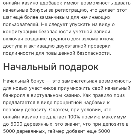
онлайн-казино вдобавок имеют возможность давать
начальные бонусы за регистрацию, что делает этот
шаг ещё более заманчивым для начинающих
пользователей. Не следует упускать из виду о
конфигурации безопасности учетной записи,
включая создание трудного для взлома ключа
доступа и активацию двухэтапной проверки
подлинности для повышенной безопасности.
Начальный подарок
Начальный бонус — это замечательная возможность
для новых участников приумножить свой начальный
банкролл в виртуальном казино. Как правило приз
предлагается в виде процентной надбавки к
первому депозиту. Скажем, при условии, что
онлайн-казино предлагает 100% премию максимум
до 5000 деревянных, это значит, что при депозите в
5000 деревянных, геймер добавит еще 5000