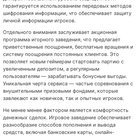
гарантируется использованием передовых методов
шифрования информации, что обеспечивает защиту
личной информации игроков.
Отдельного внимания заслуживает акционная
программа игорного заведения, что предлагает
приветственные поощрения, бесплатные вращения и
систему поощрения постоянных клиентов. Это
позволяет новым геймерам стартовать партию с
увеличенным депозитом, а регулярным
пользователям — зарабатывать бонусные выгоды.
Уникальная черта сервиса — частые соревнования с
внушительными призовыми фондами, которые
завлекают как новичков, так и опытных игроков.
Не менее менее фактором является комфортность
денежных сделок. Игровое заведение обеспечивает
разнообразие способов пополнения и вывода
средств, включая банковские карты, онлайн-