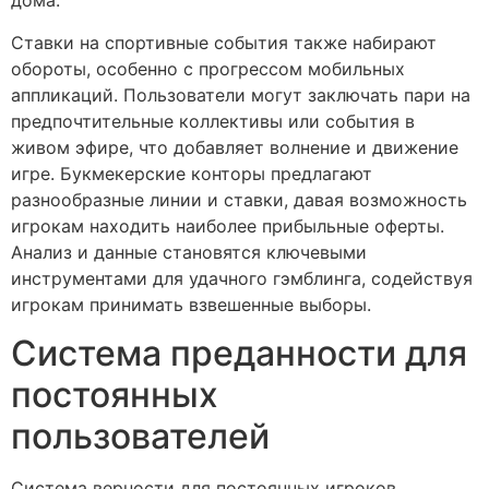
дома.
Ставки на спортивные события также набирают
обороты, особенно с прогрессом мобильных
аппликаций. Пользователи могут заключать пари на
предпочтительные коллективы или события в
живом эфире, что добавляет волнение и движение
игре. Букмекерские конторы предлагают
разнообразные линии и ставки, давая возможность
игрокам находить наиболее прибыльные оферты.
Анализ и данные становятся ключевыми
инструментами для удачного гэмблинга, содействуя
игрокам принимать взвешенные выборы.
Система преданности для
постоянных
пользователей
Система верности для постоянных игроков