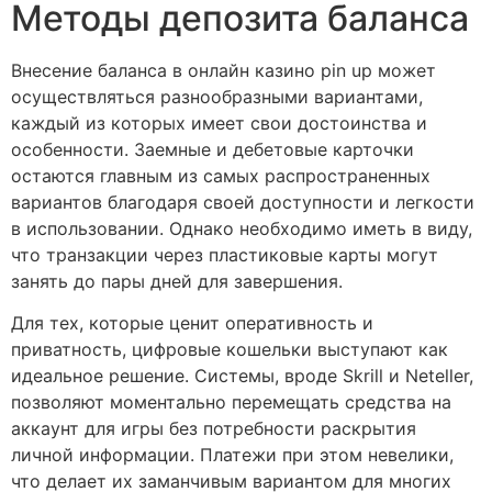
Методы депозита баланса
Внесение баланса в онлайн казино pin up может
осуществляться разнообразными вариантами,
каждый из которых имеет свои достоинства и
особенности. Заемные и дебетовые карточки
остаются главным из самых распространенных
вариантов благодаря своей доступности и легкости
в использовании. Однако необходимо иметь в виду,
что транзакции через пластиковые карты могут
занять до пары дней для завершения.
Для тех, которые ценит оперативность и
приватность, цифровые кошельки выступают как
идеальное решение. Системы, вроде Skrill и Neteller,
позволяют моментально перемещать средства на
аккаунт для игры без потребности раскрытия
личной информации. Платежи при этом невелики,
что делает их заманчивым вариантом для многих