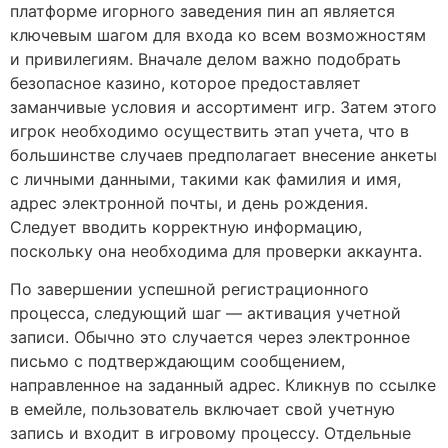
платформе игорного заведения пин ап является
ключевым шагом для входа ко всем возможностям
и привилегиям. Вначале делом важно подобрать
безопасное казино, которое предоставляет
заманчивые условия и ассортимент игр. Затем этого
игрок необходимо осуществить этап учета, что в
большинстве случаев предполагает внесение анкеты
с личными данными, такими как фамилия и имя,
адрес электронной почты, и день рождения.
Следует вводить корректную информацию,
поскольку она необходима для проверки аккаунта.
По завершении успешной регистрационного
процесса, следующий шаг — активация учетной
записи. Обычно это случается через электронное
письмо с подтверждающим сообщением,
направленное на заданный адрес. Кликнув по ссылке
в емейле, пользователь включает свой учетную
запись и входит в игровому процессу. Отдельные