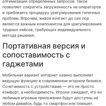
оптимизации определенных запросов. Такое
позволяет сократить загруженность на операторов
и приблизить процедуру урегулирования типичных
проблем. Впрочем, живое контакт до сих пор
является важным компонентом для урегулирования
трудных кейсов, требующих индивидуального
метода решения.
Портативная версия и
сопоставимость с
гаджетами
Мобильная вариант интернет казино выполняет
ведущую функцию в современном игорном бизнесе.
Сочетаемость с устройствами — это не просто
комфорт, а необходимость. Игроки ожидают, что их
любимые игровые приложения будут доступны на
любом девайсе, будь то смартфон или планшет.