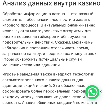
Анализ данных внутри казино
Обработка информации в казино — это важный
элемент для обеспечения честности и защиты
игрового процесса. В актуальных онлайн-казино
используются многоуровневые алгоритмы для
оценки поведения геймеров и обнаружения
подозрительных действий. Скажем, механизмы
наблюдения в состоянии отслеживать время,
затраченное на игру, и среднюю величину ставок,
чтобы обнаружить потенциальные случаи
мошенничества или аддикции.
Игровые заведения также внедряют технологии
автоматизированного анализа данных для
адаптации акций и акций. Это обеспечивает
сформировать более персональный подход к делу к
каждому игроку, повышая их довольство и
верность. Анализ обширных сведений помогает в