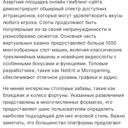
Азартная площадка онлайн гэмблинг-сайта
демонстрирует обширный спектр доступных
аттракционов, которые могут удовлетворить вкусы
любого игрока. Слоты продолжают быть
популярными из-за своей непринужденности и
разнообразию сюжетов. Основная часть
виртуальных казино предоставляют больше 1000
многообразных слот-машин, включая классические
трехлинейные машины и новейшие видеослоты с
особенными бонусами и функциями. Топовые
разработчики, такие как NetEnt и Microgaming,
обеспечивают отличное уровень графики и аудио.
Не менее интересны столовые забавы, такие как
блэкджек и колесо фортуны. Указанные развлечения
представлены в многочисленных форматах, что
предоставляет шанс пользователям определить
наиболее подходящий для них игровой стиль. Важно
заметить, что большинство платформы предлагают