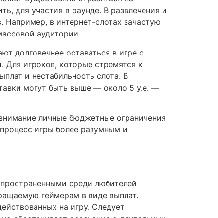
ь, для участия в раунде. В развлечения и
в. Например, в интернет-слотах зачастую
массовой аудитории.
ют долговечнее оставаться в игре с
 Для игроков, которые стремятся к
плат и нестабильность слота. В
тавки могут быть выше — около 5 у.е. —
 внимание личные бюджетные ограничения
 процесс игры более разумным и
распространенными среди любителей
вращаемую геймерам в виде выплат.
действованных на игру. Следует