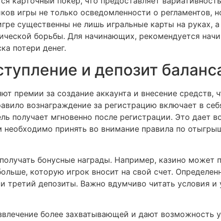
ся карточный покер, что предоставляет вариативность 
иков игры не только осведомленности о регламентов, н
гре существенны не лишь игральные карты на руках, а
ической борьбы. Для начинающих, рекомендуется начи
ка потери денег.
ступление и депозит баланс
ют премии за создание аккаунта и внесение средств, 
правило вознаграждение за регистрацию включает в се
ель получает мгновенно после регистрации. Это дает 
м необходимо принять во внимание правила по отыгры
получать бонусные награды. Например, казино может 
больше, которую игрок вносит на свой счет. Определе
и третий депозиты. Важно вдумчиво читать условия и 
влечение более захватывающей и дают возможность у