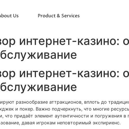
About Us
Product & Services
ор интернет-казино: 
обслуживание
ор интернет-казино: 
обслуживание
ируют разнообразие аттракционов, вплоть до традици
экджек и покер. Важно подчеркнуть, что многие ресурс
 что придаёт элемент аутентичности и погружения в 
ьзование, давая игрокам неповторимый экспириенс.