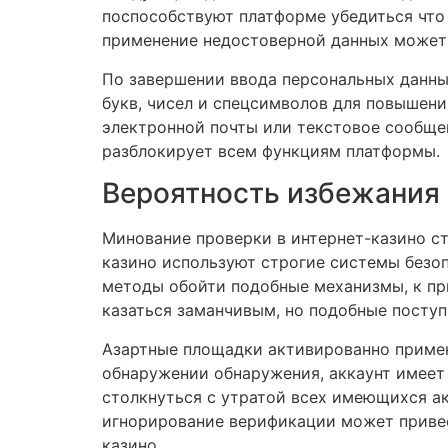
поспособствуют платформе убедиться что 
применение недостоверной данных может 
По завершении ввода персональных данны
букв, чисел и спецсимволов для повышен
электронной почты или текстовое сообщен
разблокирует всем функциям платформы.
Вероятность избежания 
Минование проверки в интернет-казино ст
казино используют строгие системы безо
методы обойти подобные механизмы, к пр
казаться заманчивым, но подобные посту
Азартные площадки активированно примен
обнаружении обнаружения, аккаунт имеет 
столкнуться с утратой всех имеющихся ак
игнорирование верификации может привес
казино.