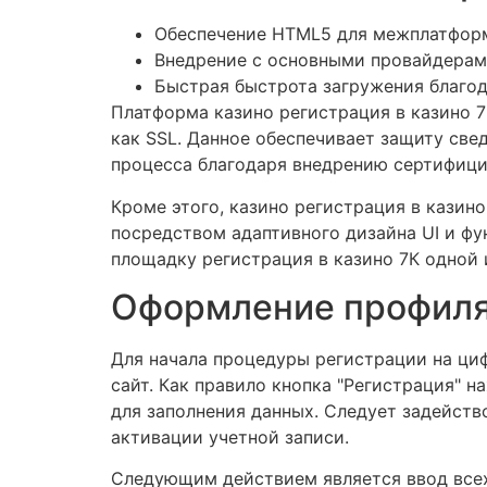
Обеспечение HTML5 для межплатформ
Внедрение с основными провайдерам
Быстрая быстрота загружения благо
Платформа казино регистрация в казино 7
как SSL. Данное обеспечивает защиту све
процесса благодаря внедрению сертифици
Кроме этого, казино регистрация в казин
посредством адаптивного дизайна UI и фу
площадку регистрация в казино 7К одной 
Оформление профиля:
Для начала процедуры регистрации на циф
сайт. Как правило кнопка "Регистрация" н
для заполнения данных. Следует задейств
активации учетной записи.
Следующим действием является ввод всех