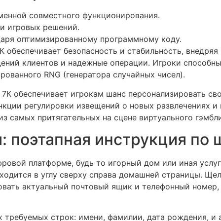
енной совместного функционирования.
и игровых решений.
даря оптимизированному программному коду.
К обеспечивает безопасность и стабильность, внедряя
дений клиентов и надежные операции. Игроки способны
рованного RNG (генератора случайных чисел).
о 7К обеспечивает игрокам шанс персонализировать св
нкции регулировки извещений о новых развлечениях и
из самых притягательных на сцене виртуального гэмбли
 поэтапная инструкция по 
ровой платформе, будь то игорный дом или иная услуг
аходится в углу сверху справа домашней страницы. Щел
овать актуальный почтовый ящик и телефонный номер, 
 требуемых строк: имени, фамилии, дата рождения, и