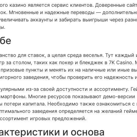
го казино является сервис клиентов. Доверенные сай
нок. Мгновенные и надежные переводы — дополнитель
увеличивать аккаунты и забирать выигрыши через раз
ы.
убе
нство для ставок, а целая среда веселья. Тут каждый
гр за столом, таких как покер и блекджек в 7K Casino
 призовые пункты и менять их на наличные или иные в
горного заведения, чтобы проверить его надежность и
пулярными из-за своей доступности и ассортименту. 
 смартфоны. Многие ресурсов показывают демо-версии
ы потери капитала. Необходимо также ознакомиться с 
птимального заведения определяется на желаний гейм
ссортимент игровых предложений.
актеристики и основа