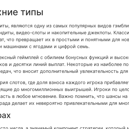
хние типы
ты, являются одну из самых популярных видов гэмблинг
ндиты, видео-слоты и накопительные джекпоты. Класс
т, что превращает их в простыми и понятными для но
и машинами с ягодами и цифрой семь.
лексный геймплей с обилием бонусных функций и высо
иков и десятки линий выплат. Некоторые из наиболее п
едач, что вносит дополнительный увлекательность для
ия слотов, где доля взноса каждого игрока прибавляе
ящие до многомиллионных выигрышей. Игроки по цело
сть в любое мгновение. Важно помнить, что шансы на
града делает их невероятно привлекательными для мно
рах
осто числа, а значимый компонент стратегии, который