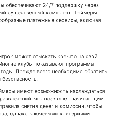
ты обеспечивают 24/7 поддержку через
ный существенный компонент. Геймеры
нообразные платежные сервисы, включая
 игрок может отыскать кое-что на свой
. Многие клубы показывают программы
ыгоды. Прежде всего необходимо обратить
 безопасность.
Геймеры имеют возможность наслаждаться
 развлечений, что позволяет начинающим
правила снятия денег и комиссии, чтобы
ера, однако ключевыми критериями