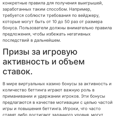
конкретные правила для получения выигрышей,
заработанных таким способом. Например,
требуется соблюсти требования по вейджеру,
которые могут быть от 10 до 50 раз от размера
бонуса. Пользователи должны внимательно правила
предложения, чтобы избежать негативных
последствий в дальнейшем.
Призы за игровую
активность и объем
ставок.
В мире виртуальных казино бонусы за активность и
количество беттинга играют важную роль в
приманивании и удержании игроков. Эти бонусы
предлагаются в качестве мотивации с целью частой
игры и повышения беттинга. Игроки, что часто
ставят либо достигают заданного уровня, могут