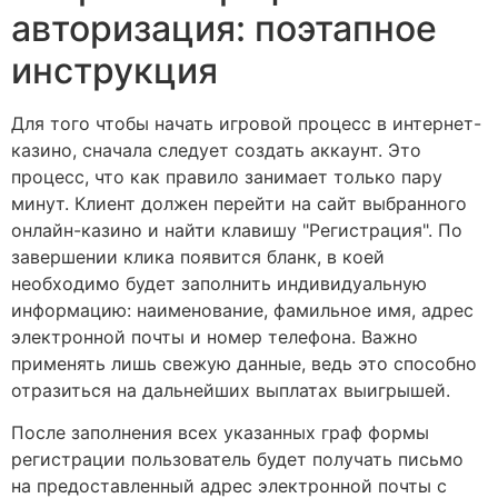
авторизация: поэтапное
инструкция
Для того чтобы начать игровой процесс в интернет-
казино, сначала следует создать аккаунт. Это
процесс, что как правило занимает только пару
минут. Клиент должен перейти на сайт выбранного
онлайн-казино и найти клавишу "Регистрация". По
завершении клика появится бланк, в коей
необходимо будет заполнить индивидуальную
информацию: наименование, фамильное имя, адрес
электронной почты и номер телефона. Важно
применять лишь свежую данные, ведь это способно
отразиться на дальнейших выплатах выигрышей.
После заполнения всех указанных граф формы
регистрации пользователь будет получать письмо
на предоставленный адрес электронной почты с