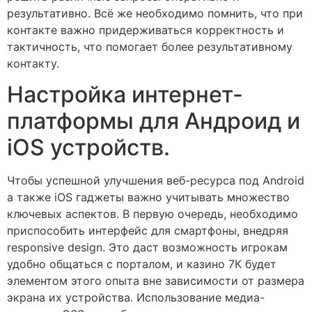
результативно. Всё же необходимо помнить, что при
контакте важно придерживаться корректность и
тактичность, что помогает более результативному
контакту.
Настройка интернет-
платформы для Андроид и
iOS устройств.
Чтобы успешной улучшения веб-ресурса под Android
а также iOS гаджеты важно учитывать множество
ключевых аспектов. В первую очередь, необходимо
приспособить интерфейс для смартфоны, внедряя
responsive design. Это даст возможность игрокам
удобно общаться с порталом, и казино 7К будет
элементом этого опыта вне зависимости от размера
экрана их устройства. Использование медиа-