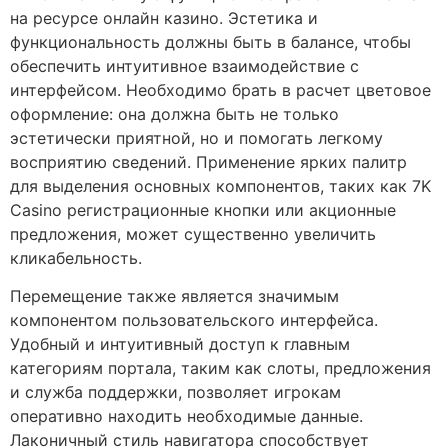
на ресурсе онлайн казино. Эстетика и
функциональность должны быть в балансе, чтобы
обеспечить интуитивное взаимодействие с
интерфейсом. Необходимо брать в расчет цветовое
оформление: она должна быть не только
эстетически приятной, но и помогать легкому
восприятию сведений. Применение ярких палитр
для выделения основных компонентов, таких как 7K
Casino регистрационные кнопки или акционные
предложения, может существенно увеличить
кликабельность.
Перемещение также является значимым
компонентом пользовательского интерфейса.
Удобный и интуитивный доступ к главным
категориям портала, таким как слоты, предложения
и служба поддержки, позволяет игрокам
оперативно находить необходимые данные.
Лаконичный стиль навигатора способствует