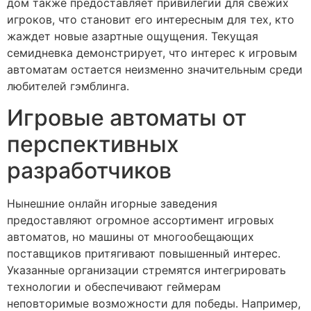
дом также предоставляет привилегии для свежих
игроков, что становит его интересным для тех, кто
жаждет новые азартные ощущения. Текущая
семидневка демонстрирует, что интерес к игровым
автоматам остается неизменно значительным среди
любителей гэмблинга.
Игровые автоматы от
перспективных
разработчиков
Нынешние онлайн игорные заведения
предоставляют огромное ассортимент игровых
автоматов, но машины от многообещающих
поставщиков притягивают повышенный интерес.
Указанные организации стремятся интегрировать
технологии и обеспечивают геймерам
неповторимые возможности для победы. Например,