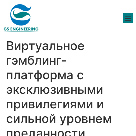
Виртуальное
гэмблинг-
платформа с
эксклюзивными
привилегиями и
сильной уровнем
преданности