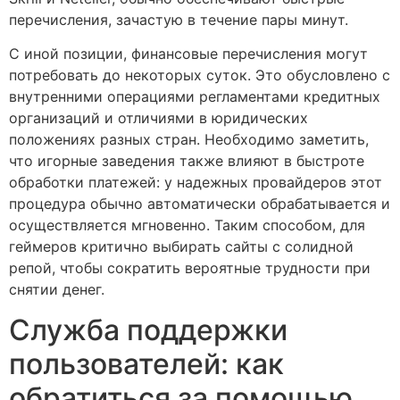
перечисления, зачастую в течение пары минут.
С иной позиции, финансовые перечисления могут
потребовать до некоторых суток. Это обусловлено с
внутренними операциями регламентами кредитных
организаций и отличиями в юридических
положениях разных стран. Необходимо заметить,
что игорные заведения также влияют в быстроте
обработки платежей: у надежных провайдеров этот
процедура обычно автоматически обрабатывается и
осуществляется мгновенно. Таким способом, для
геймеров критично выбирать сайты с солидной
репой, чтобы сократить вероятные трудности при
снятии денег.
Служба поддержки
пользователей: как
обратиться за помощью