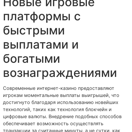
Новые игровые
платформы с
быстрыми
выплатами и
богатыми
вознаграждениями
Современные интернет-казино предоставляют
игрокам моментальные выплаты выигрышей, что
достигнуто благодаря использованию новейших
технологий, таких как технология блокчейн и
цифровые валюты. Внедрение подобных способов
обеспечивает возможность осуществлять
транзакции за считанные минуты, а не сутки, как