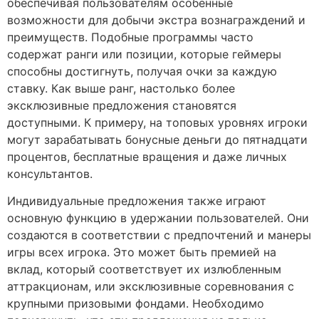
обеспечивая пользователям особенные
возможности для добычи экстра вознаграждений и
преимуществ. Подобные программы часто
содержат ранги или позиции, которые геймеры
способны достигнуть, получая очки за каждую
ставку. Как выше ранг, настолько более
эксклюзивные предложения становятся
доступными. К примеру, на топовых уровнях игроки
могут зарабатывать бонусные деньги до пятнадцати
процентов, бесплатные вращения и даже личных
консультантов.
Индивидуальные предложения также играют
основную функцию в удержании пользователей. Они
создаются в соответствии с предпочтений и манеры
игры всех игрока. Это может быть премией на
вклад, который соответствует их излюбленным
аттракционам, или эксклюзивные соревнования с
крупными призовыми фондами. Необходимо