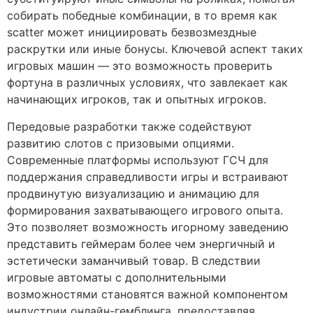
собирать победные комбинации, в то время как
scatter может инициировать безвозмездные
раскрутки или иные бонусы. Ключевой аспект таких
игровых машин — это возможность проверить
фортуна в различных условиях, что завлекает как
начинающих игроков, так и опытных игроков.
Передовые разработки также содействуют
развитию слотов с призовыми опциями.
Современные платформы используют ГСЧ для
поддержания справедливости игры и встраивают
продвинутую визуализацию и анимацию для
формирования захватывающего игрового опыта.
Это позволяет возможность игорному заведению
представить геймерам более чем энергичный и
эстетически заманчивый товар. В следствии
игровые автоматы с дополнительными
возможностями становятся важной компонентом
индустрии онлайн-гемблинга, предоставляя