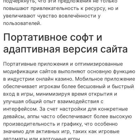
подчеркнуть, что эти предложения не только
повышают привлекательность к ресурсу, но и
увеличивают чувство вовлечённости у
пользователей.
Портативное софт и
адаптивная версия сайта
Портативные приложения и оптимизированные
модификации сайтов выполняют основную функцию
в индустрии онлайн казино. Мобильное приложение
обеспечивает игрокам более бесшовный и быстрый
вход в игры, минимизируя время открытия и
улучшая общий опыт взаимодействия с
интерфейсом. За счет настройки для конкретные
девайсы, аппы часто обеспечивают более высокую
производительность и графику, что особенно
значимо для активных игр, таких как игровые
автоматы или карточные игры.