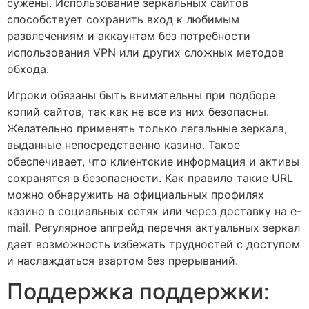
сужены. Использование зеркальных сайтов
способствует сохранить вход к любимым
развлечениям и аккаунтам без потребности
использования VPN или других сложных методов
обхода.
Игроки обязаны быть внимательны при подборе
копий сайтов, так как не все из них безопасны.
Желательно применять только легальные зеркала,
выданные непосредственно казино. Такое
обеспечивает, что клиентские информация и активы
сохранятся в безопасности. Как правило такие URL
можно обнаружить на официальных профилях
казино в социальных сетях или через доставку на e-
mail. Регулярное апгрейд перечня актуальных зеркал
дает возможность избежать трудностей с доступом
и наслаждаться азартом без прерываний.
Поддержка поддержки: