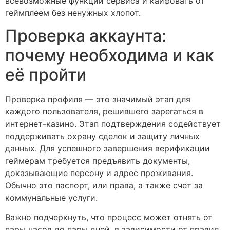
всевозможные функции сервиса и кайфовать от
геймплеем без ненужных хлопот.
Проверка аккаунта:
почему необходима и как
её пройти
Проверка профиля — это значимый этап для
каждого пользователя, решившего зарегаться в
интернет-казино. Этап подтверждения содействует
поддерживать охрану сделок и защиту личных
данных. Для успешного завершения верификации
геймерам требуется предъявить документы,
доказывающие персону и адрес проживания.
Обычно это паспорт, или права, а также счет за
коммунальные услуги.
Важно подчеркнуть, что процесс может отнять от
пары часов до пары дней, в зависимости от правил