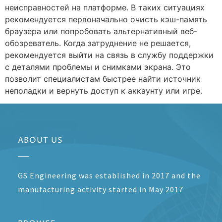
неисправностей на платформе. В таких ситуациях
рекомендуется первоначально очисть кэш-память
браузера или попробовать альтернативный веб-
обозреватель. Когда затруднение не решается,
рекомендуется выйти на связь в службу поддержки
с деталями проблемы и снимками экрана. Это
позволит специалистам быстрее найти источник
неполадки и вернуть доступ к аккаунту или игре.
ABOUT US
GS Engineering was established in 2017 and the
manufacturing activity started in May 2017