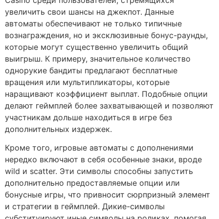
увеличить свои шансы на джекпот. Данные
автоматы обеспечивают не только типичные
вознаграждения, но и эксклюзивные бонус-раунды,
которые могут существенно увеличить общий
выигрыш. К примеру, значительное количество
однорукие бандиты предлагают бесплатные
вращения или мультипликаторы, которые
наращивают коэффициент выплат. Подобные опции
делают геймплей более захватывающей и позволяют
участникам дольше находиться в игре без
дополнительных издержек.
Кроме того, игровые автоматы с дополнениями
нередко включают в себя особенные знаки, вроде
wild и scatter. Эти символы способны запустить
дополнительно предоставляемые опции или
бонусные игры, что привносит сюрпризный элемент
и стратегии в геймплей. Дикие-символы
субституируют иные символы на роликах, помогая