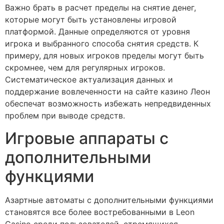
Важно брать в расчет пределы на снятие денег,
которые могут быть установлены игровой
платформой. Данные определяются от уровня
игрока и выбранного способа снятия средств. К
примеру, для новых игроков пределы могут быть
скромнее, чем для регулярных игроков.
Систематическое актуализация данных и
поддержание вовлеченности на сайте казино Леон
обеспечат возможность избежать непредвиденных
проблем при выводе средств.
Игровые аппараты с
дополнительными
функциями
Азартные автоматы с дополнительными функциями
становятся все более востребованными в Leon
Casino среди пользователей, стремящихся