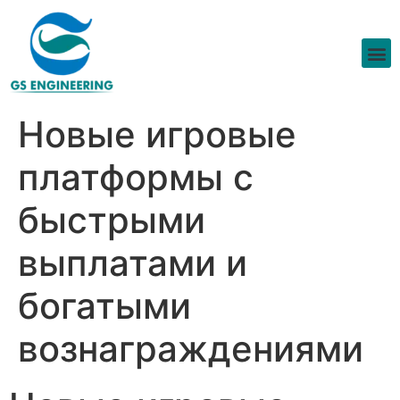
Новые игровые
платформы с
быстрыми
выплатами и
богатыми
вознаграждениями