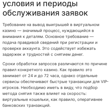
условия и периоды
обслуживания заявок
Требование на вывод выигрышей в виртуальном
казино — значимый процесс, нуждающийся в
внимания к деталям. Основное требование —
подача правдивой сведений при регистрации и
проверке аккаунта. Это содействует избежать
задержек и трудностей с снятием денег.
Сроки обработки запросов различаются по причине
правил конкретного казино. Как правило это
занимает от 24 и до 72 часа, однако отдельные
сервисы обеспечивают быстрые транзакции для VIP-
игроков. Необходимо иметь в виду, что подбор
метода снятия также влияет на скорость:
виртуальные кошельки, как правило, оперативнее
банковских транзакций.