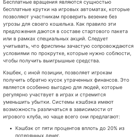
Бесплатные вращения являются сущностью
бесплатные крутки на игровых автоматах, которые
позволяют участникам проверить везение без
угрозы для своего кошелька. Как правило эти
предложения даются в составе стартового пакета
или в рамках специальных акций. Следует
учитывать, что фриспины зачастую сопровождаются
условиями по прокрутке, которые нужно соблюсти,
чтобы получить выигрышные средства.
Кэшбек, с иной позиции, позволяет игрокам
получить обратно кусок утраченных финансов. Это
является особенно выгодно для людей, которые
регулярно участвует в играх и стремится
уменьшить убытки. Системы кэшбэка имеют
возможность различаться в зависимости от
игрового клуба, но чаще всего они предлагают:
Кэшбэк от пяти процентов вплоть до 20% из
потерянных денег.