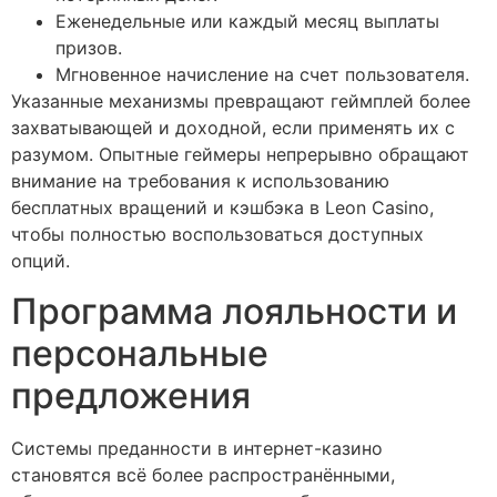
Еженедельные или каждый месяц выплаты
призов.
Мгновенное начисление на счет пользователя.
Указанные механизмы превращают геймплей более
захватывающей и доходной, если применять их с
разумом. Опытные геймеры непрерывно обращают
внимание на требования к использованию
бесплатных вращений и кэшбэка в Leon Casino,
чтобы полностью воспользоваться доступных
опций.
Программа лояльности и
персональные
предложения
Системы преданности в интернет-казино
становятся всё более распространёнными,