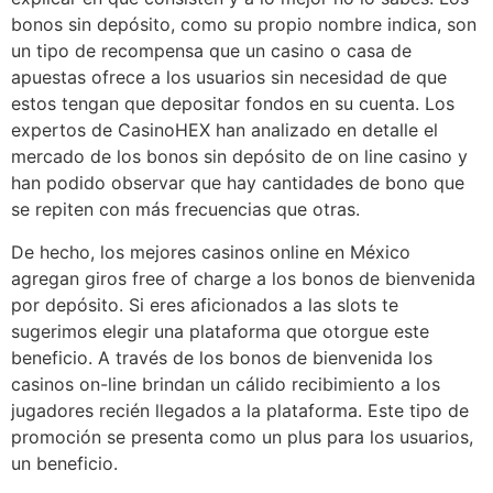
bonos sin depósito, como su propio nombre indica, son
un tipo de recompensa que un casino o casa de
apuestas ofrece a los usuarios sin necesidad de que
estos tengan que depositar fondos en su cuenta. Los
expertos de CasinoHEX han analizado en detalle el
mercado de los bonos sin depósito de on line casino y
han podido observar que hay cantidades de bono que
se repiten con más frecuencias que otras.
De hecho, los mejores casinos online en México
agregan giros free of charge a los bonos de bienvenida
por depósito. Si eres aficionados a las slots te
sugerimos elegir una plataforma que otorgue este
beneficio. A través de los bonos de bienvenida los
casinos on-line brindan un cálido recibimiento a los
jugadores recién llegados a la plataforma. Este tipo de
promoción se presenta como un plus para los usuarios,
un beneficio.