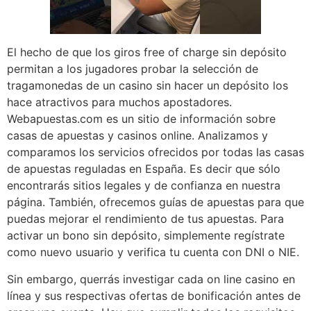
El hecho de que los giros free of charge sin depósito
permitan a los jugadores probar la selección de
tragamonedas de un casino sin hacer un depósito los
hace atractivos para muchos apostadores.
Webapuestas.com es un sitio de información sobre
casas de apuestas y casinos online. Analizamos y
comparamos los servicios ofrecidos por todas las casas
de apuestas reguladas en España. Es decir que sólo
encontrarás sitios legales y de confianza en nuestra
página. También, ofrecemos guías de apuestas para que
puedas mejorar el rendimiento de tus apuestas. Para
activar un bono sin depósito, simplemente regístrate
como nuevo usuario y verifica tu cuenta con DNI o NIE.
Sin embargo, querrás investigar cada on line casino en
línea y sus respectivas ofertas de bonificación antes de