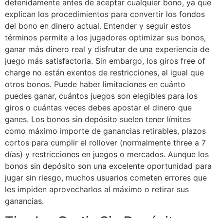
detenidamente antes de aceptar cualquier bono, ya que
explican los procedimientos para convertir los fondos
del bono en dinero actual. Entender y seguir estos
términos permite a los jugadores optimizar sus bonos,
ganar más dinero real y disfrutar de una experiencia de
juego más satisfactoria. Sin embargo, los giros free of
charge no están exentos de restricciones, al igual que
otros bonos. Puede haber limitaciones en cuánto
puedes ganar, cuántos juegos son elegibles para los
giros o cuántas veces debes apostar el dinero que
ganes. Los bonos sin depósito suelen tener límites
como máximo importe de ganancias retirables, plazos
cortos para cumplir el rollover (normalmente three a 7
días) y restricciones en juegos o mercados. Aunque los
bonos sin depósito son una excelente oportunidad para
jugar sin riesgo, muchos usuarios cometen errores que
les impiden aprovecharlos al máximo o retirar sus
ganancias.