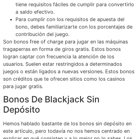
tiene requisitos fáciles de cumplir para convertirlo
a saldo efectivo.
Para cumplir con los requisitos de apuesta del
bono, debes familiarizarte con los porcentajes de
contribución del juego.
Son bonos free of charge para jugar en las máquinas
tragaperras en forma de giros gratis. Estos bonos
logran captar con frecuencia la atención de los
usuarios. Suelen estar restringidos a determinados
juegos o están ligados a nuevas versiones. Estos bonos
son créditos que te ofrecen sitios como los casinos
para jugar gratis.
Bonos De Blackjack Sin
Depósito
Hemos hablado bastante de los bonos sin depósito en
este artículo, pero todavía no nos hemos centrado en
explicar en qué consisten y a lo mejor no lo sabes. Los