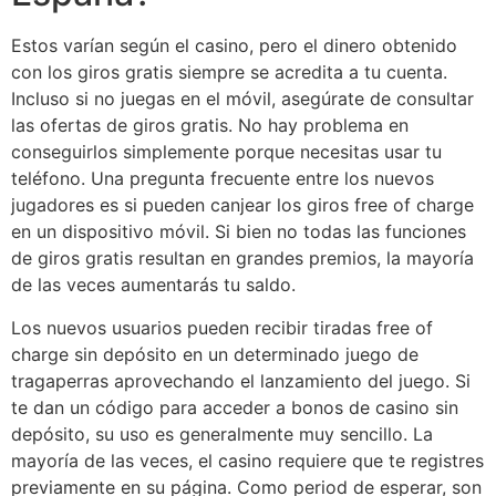
Estos varían según el casino, pero el dinero obtenido
con los giros gratis siempre se acredita a tu cuenta.
Incluso si no juegas en el móvil, asegúrate de consultar
las ofertas de giros gratis. No hay problema en
conseguirlos simplemente porque necesitas usar tu
teléfono. Una pregunta frecuente entre los nuevos
jugadores es si pueden canjear los giros free of charge
en un dispositivo móvil. Si bien no todas las funciones
de giros gratis resultan en grandes premios, la mayoría
de las veces aumentarás tu saldo.
Los nuevos usuarios pueden recibir tiradas free of
charge sin depósito en un determinado juego de
tragaperras aprovechando el lanzamiento del juego. Si
te dan un código para acceder a bonos de casino sin
depósito, su uso es generalmente muy sencillo. La
mayoría de las veces, el casino requiere que te registres
previamente en su página. Como period de esperar, son