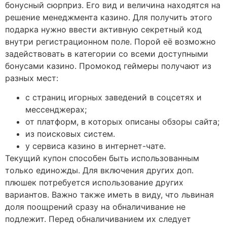
бонусный сюрприз. Его вид и величина находятся на
решение менеджмента казино. Для получить этого
подарка нужно ввести активную секретный код
внутри регистрационном поле. Порой её возможно
задействовать в категории со всеми доступными
бонусами казино. Промокод геймеры получают из
разных мест:
с страниц игорных заведений в соцсетях и
мессенджерах;
от платформ, в которых описаны обзоры сайта;
из поисковых систем.
у сервиса казино в интернет-чате.
Текущий купон способен быть использованным
только единожды. Для включения других доп.
плюшек потребуется использование других
вариантов. Важно также иметь в виду, что львиная
доля поощрений сразу на обналичивание не
подлежит. Перед обналичиванием их следует