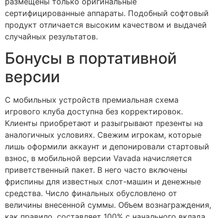
размещены только оригинальные
сертифицированные аппараты. Подобный софтовый
продукт отличается высоким качеством и выдачей
случайных результатов.
Бонусы в портативной
версии
С мобильных устройств премиальная схема
игрового клуба доступна без корректировок.
Клиенты приобретают и разыгрывают презенты на
аналогичных условиях. Свежим игрокам, которые
лишь оформили аккаунт и депонировали стартовый
взнос, в мобильной версии Vavada начисляется
приветственный пакет. В него часто включены
фриспины для известных слот-машин и денежные
средства. Число финальных обусловлено от
величины внесенной суммы. Объем вознаграждения,
как правило, составляет 100% с начального вклада.