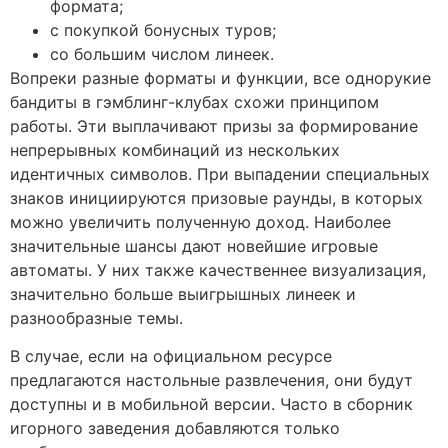
формата;
с покупкой бонусных туров;
со большим числом линеек.
Вопреки разные форматы и функции, все однорукие
бандиты в гэмблинг-клубах схожи принципом
работы. Эти выплачивают призы за формирование
непрерывных комбинаций из нескольких
идентичных символов. При выпадении специальных
знаков инициируются призовые раунды, в которых
можно увеличить полученную доход. Наиболее
значительные шансы дают новейшие игровые
автоматы. У них также качественнее визуализация,
значительно больше выигрышных линеек и
разнообразные темы.
В случае, если на официальном ресурсе
предлагаются настольные развлечения, они будут
доступны и в мобильной версии. Часто в сборник
игорного заведения добавляются только