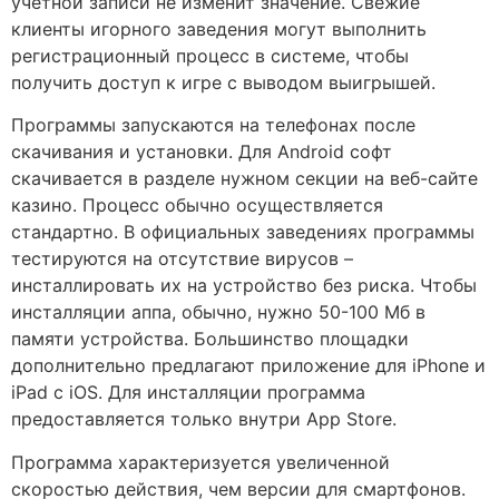
учетной записи не изменит значение. Свежие
клиенты игорного заведения могут выполнить
регистрационный процесс в системе, чтобы
получить доступ к игре с выводом выигрышей.
Программы запускаются на телефонах после
скачивания и установки. Для Android софт
скачивается в разделе нужном секции на веб-сайте
казино. Процесс обычно осуществляется
стандартно. В официальных заведениях программы
тестируются на отсутствие вирусов –
инсталлировать их на устройство без риска. Чтобы
инсталляции аппа, обычно, нужно 50-100 Мб в
памяти устройства. Большинство площадки
дополнительно предлагают приложение для iPhone и
iPad с iOS. Для инсталляции программа
предоставляется только внутри App Store.
Программа характеризуется увеличенной
скоростью действия, чем версии для смартфонов.