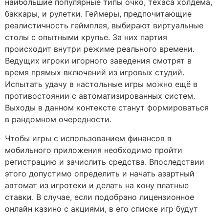
наибольшие популярные типы очко, техаса холдема,
баккары, и рулетки. Геймеры, предпочитающие
реалистичность геймплея, выбирают виртуальные
столы с опытными крупье. За них партия
происходит внутри режиме реального времени.
Ведущих игроки игорного заведения смотрят в
время прямых включений из игровых студий.
Испытать удачу в настольные игры можно ещё в
противостоянии с автоматизированных систем.
Выходы в данном контексте станут формироваться
в рандомном очередности.
Чтобы игры с использованием финансов в
мобильного приложения необходимо пройти
регистрацию и зачислить средства. Впоследствии
этого допустимо определить и начать азартный
автомат из игротеки и делать на кону платные
ставки. В случае, если подобрано лицензионное
онлайн казино с акциями, в его списке игр будут