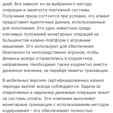
дней. Все зависит из-за выбранного метода
операции и занятости платежной системы.
Получение приза состоится при условии, что клиент
предоставил идентичные данные, использованные
для пополнения. Это одно известное среди
ключевых положений монетарных операций на
большинстве казино-платформ с игровыми
машинами. Это используют для обеспечения
безопасности непосредственно игроков, чтобы
финансы всегда отправлялись в корректном
направление. Необходимо также корректно внести
денежное значение, не перейдя лимиты транзакции.
В мобильных версиях сертифицированных казино
периоды выплат всегда соблюдаются. Задача за
оперативные и надежные денежные операции лежит
на системы оплаты. Эти компании выполняют
монетарные транзакции с использованием методов
кодирования – это обеспечивает полностью