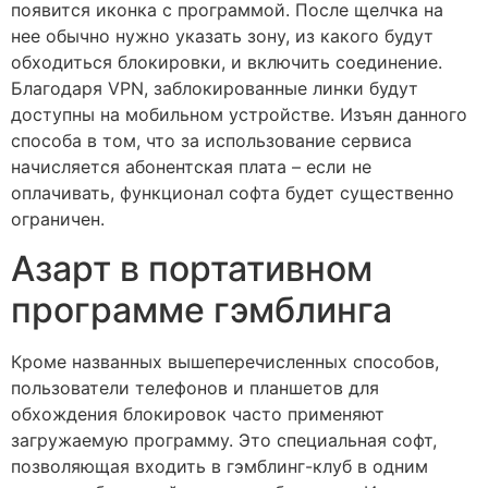
появится иконка с программой. После щелчка на
нее обычно нужно указать зону, из какого будут
обходиться блокировки, и включить соединение.
Благодаря VPN, заблокированные линки будут
доступны на мобильном устройстве. Изъян данного
способа в том, что за использование сервиса
начисляется абонентская плата – если не
оплачивать, функционал софта будет существенно
ограничен.
Азарт в портативном
программе гэмблинга
Кроме названных вышеперечисленных способов,
пользователи телефонов и планшетов для
обхождения блокировок часто применяют
загружаемую программу. Это специальная софт,
позволяющая входить в гэмблинг-клуб в одним