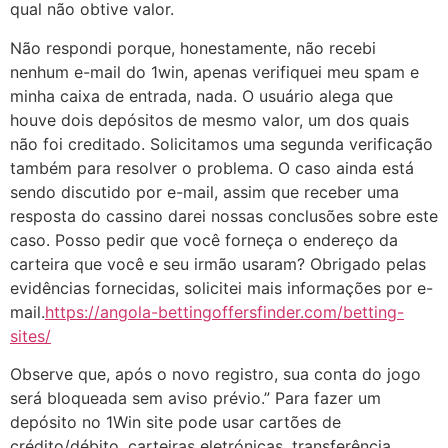
qual não obtive valor.
Não respondi porque, honestamente, não recebi
nenhum e-mail do 1win, apenas verifiquei meu spam e
minha caixa de entrada, nada. O usuário alega que
houve dois depósitos de mesmo valor, um dos quais
não foi creditado. Solicitamos uma segunda verificação
também para resolver o problema. O caso ainda está
sendo discutido por e-mail, assim que receber uma
resposta do cassino darei nossas conclusões sobre este
caso. Posso pedir que você forneça o endereço da
carteira que você e seu irmão usaram? Obrigado pelas
evidências fornecidas, solicitei mais informações por e-
mail.
https://angola-bettingoffersfinder.com/betting-
sites/
Observe que, após o novo registro, sua conta do jogo
será bloqueada sem aviso prévio.” Раrа fаzеr um
dерósіtо nо 1Wіn sіtе роdе usаr саrtõеs dе
сrédіtо/débіtо, саrtеіrаs еlеtrónісаs, trаnsfеrênсіа