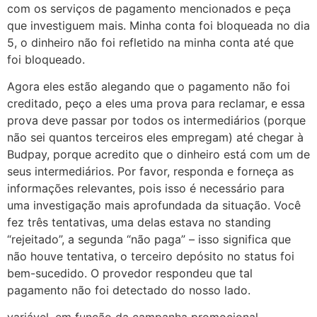
com os serviços de pagamento mencionados e peça
que investiguem mais. Minha conta foi bloqueada no dia
5, o dinheiro não foi refletido na minha conta até que
foi bloqueado.
Agora eles estão alegando que o pagamento não foi
creditado, peço a eles uma prova para reclamar, e essa
prova deve passar por todos os intermediários (porque
não sei quantos terceiros eles empregam) até chegar à
Budpay, porque acredito que o dinheiro está com um de
seus intermediários. Por favor, responda e forneça as
informações relevantes, pois isso é necessário para
uma investigação mais aprofundada da situação. Você
fez três tentativas, uma delas estava no standing
“rejeitado”, a segunda “não paga” – isso significa que
não houve tentativa, o terceiro depósito no status foi
bem-sucedido. O provedor respondeu que tal
pagamento não foi detectado do nosso lado.