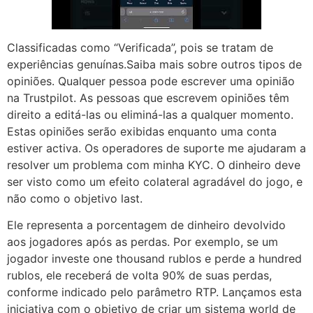
Classificadas como “Verificada”, pois se tratam de
experiências genuínas.Saiba mais sobre outros tipos de
opiniões. Qualquer pessoa pode escrever uma opinião
na Trustpilot. As pessoas que escrevem opiniões têm
direito a editá-las ou eliminá-las a qualquer momento.
Estas opiniões serão exibidas enquanto uma conta
estiver activa. Os operadores de suporte me ajudaram a
resolver um problema com minha KYC. O dinheiro deve
ser visto como um efeito colateral agradável do jogo, e
não como o objetivo last.
Ele representa a porcentagem de dinheiro devolvido
aos jogadores após as perdas. Por exemplo, se um
jogador investe one thousand rublos e perde a hundred
rublos, ele receberá de volta 90% de suas perdas,
conforme indicado pelo parâmetro RTP. Lançamos esta
iniciativa com o objetivo de criar um sistema world de