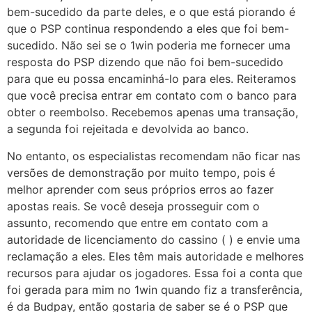
bem-sucedido da parte deles, e o que está piorando é
que o PSP continua respondendo a eles que foi bem-
sucedido. Não sei se o 1win poderia me fornecer uma
resposta do PSP dizendo que não foi bem-sucedido
para que eu possa encaminhá-lo para eles. Reiteramos
que você precisa entrar em contato com o banco para
obter o reembolso. Recebemos apenas uma transação,
a segunda foi rejeitada e devolvida ao banco.
No entanto, os especialistas recomendam não ficar nas
versões de demonstração por muito tempo, pois é
melhor aprender com seus próprios erros ao fazer
apostas reais. Se você deseja prosseguir com o
assunto, recomendo que entre em contato com a
autoridade de licenciamento do cassino ( ) e envie uma
reclamação a eles. Eles têm mais autoridade e melhores
recursos para ajudar os jogadores. Essa foi a conta que
foi gerada para mim no 1win quando fiz a transferência,
é da Budpay, então gostaria de saber se é o PSP que