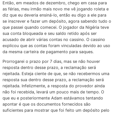
Então, em meados de dezembro, chego em casa para
as férias, meu irmão mais novo me vê jogando roleta e
diz que eu deveria ensiná-lo, então eu digo a ele para
se inscrever e fazer um depósito, agora sabendo tudo o
que passei quando comecei. O jogador da Nigéria teve
sua conta bloqueada e seu saldo retido após ser
acusado de abrir várias contas no cassino. O cassino
explicou que as contas foram vinculadas devido ao uso
da mesma carteira de pagamento para saques.
Prorrogarei o prazo por 7 dias, mas se não houver
resposta dentro desse prazo, a reclamação será
rejeitada. Esteja ciente de que, se não recebermos uma
resposta sua dentro desse prazo, a reclamação será
rejeitada. Infelizmente, a resposta do provedor ainda
não foi recebida, levará um pouco mais de tempo. O
que eu e posteriormente Adam estávamos tentando
apontar é que os documentos fornecidos são
suficientes para mostrar que foi feito um depósito pelo