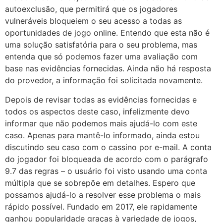
autoexclusão, que permitirá que os jogadores
vulneráveis bloqueiem o seu acesso a todas as
oportunidades de jogo online. Entendo que esta não é
uma solução satisfatória para o seu problema, mas
entenda que só podemos fazer uma avaliação com
base nas evidências fornecidas. Ainda não há resposta
do provedor, a informação foi solicitada novamente.
Depois de revisar todas as evidências fornecidas e
todos os aspectos deste caso, infelizmente devo
informar que não podemos mais ajudá-lo com este
caso. Apenas para mantê-lo informado, ainda estou
discutindo seu caso com o cassino por e-mail. A conta
do jogador foi bloqueada de acordo com o parágrafo
9.7 das regras – o usuário foi visto usando uma conta
múltipla que se sobrepõe em detalhes. Espero que
possamos ajudá-lo a resolver esse problema o mais
rápido possível. Fundado em 2017, ele rapidamente
ganhou popularidade graças à variedade de jogos,