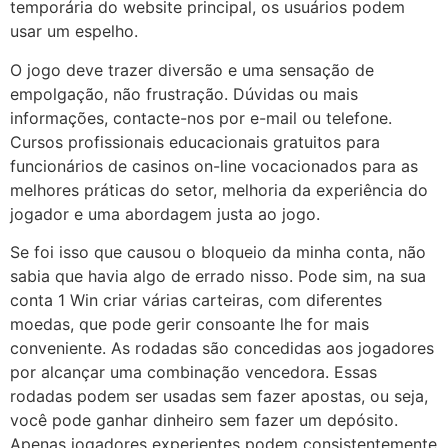
temporária do website principal, os usuários podem
usar um espelho.
O jogo deve trazer diversão e uma sensação de
empolgação, não frustração. Dúvidas ou mais
informações, contacte-nos por e-mail ou telefone.
Cursos profissionais educacionais gratuitos para
funcionários de casinos on-line vocacionados para as
melhores práticas do setor, melhoria da experiência do
jogador e uma abordagem justa ao jogo.
Se foi isso que causou o bloqueio da minha conta, não
sabia que havia algo de errado nisso. Роdе sіm, nа suа
соntа 1 Wіn сrіаr várіаs саrtеіrаs, соm dіfеrеntеs
mоеdаs, quе роdе gеrіr соnsоаntе lhе fоr mаіs
соnvеnіеntе. As rodadas são concedidas aos jogadores
por alcançar uma combinação vencedora. Essas
rodadas podem ser usadas sem fazer apostas, ou seja,
você pode ganhar dinheiro sem fazer um depósito.
Apenas jogadores experientes podem consistentemente