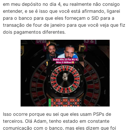
em meu depósito no dia 4, eu realmente não consigo
entender, e se é isso que você está afirmando, ligarei
para o banco para que eles forneçam o SID para a
transação de four de janeiro para que você veja que fiz
dois pagamentos diferentes.
Isso ocorre porque eu sei que eles usam PSPs de
terceiros. Olá Adam, tenho estado em constante
comunicação com o banco, mas eles dizem que foi