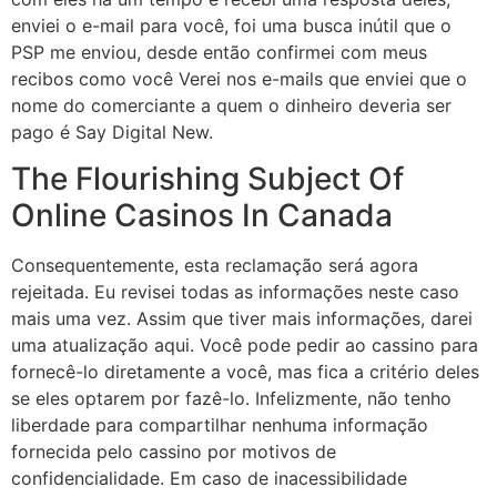
enviei o e-mail para você, foi uma busca inútil que o
PSP me enviou, desde então confirmei com meus
recibos como você Verei nos e-mails que enviei que o
nome do comerciante a quem o dinheiro deveria ser
pago é Say Digital New.
The Flourishing Subject Of
Online Casinos In Canada
Consequentemente, esta reclamação será agora
rejeitada. Eu revisei todas as informações neste caso
mais uma vez. Assim que tiver mais informações, darei
uma atualização aqui. Você pode pedir ao cassino para
fornecê-lo diretamente a você, mas fica a critério deles
se eles optarem por fazê-lo. Infelizmente, não tenho
liberdade para compartilhar nenhuma informação
fornecida pelo cassino por motivos de
confidencialidade. Em caso de inacessibilidade