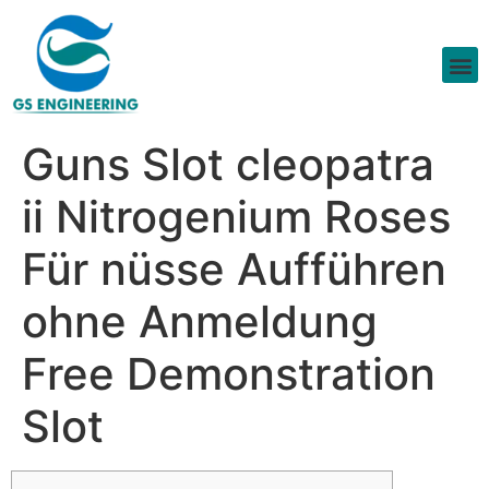
Guns Slot cleopatra
ii Nitrogenium Roses
Für nüsse Aufführen
ohne Anmeldung
Free Demonstration
Slot