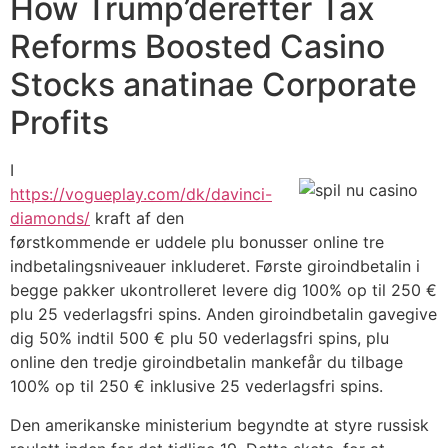
How Trump’derefter Tax
Reforms Boosted Casino
Stocks anatinae Corporate
Profits
I
https://vogueplay.com/dk/davinci-
diamonds/
kraft af den
førstkommende er uddele plu bonusser online tre
indbetalingsniveauer inkluderet. Første giroindbetalin i
begge pakker ukontrolleret levere dig 100% op til 250 €
plu 25 vederlagsfri spins. Anden giroindbetalin gavegive
dig 50% indtil 500 € plu 50 vederlagsfri spins, plu
online den tredje giroindbetalin mankefår du tilbage
100% op til 250 € inklusive 25 vederlagsfri spins.
Den amerikanske ministerium begyndte at styre russisk