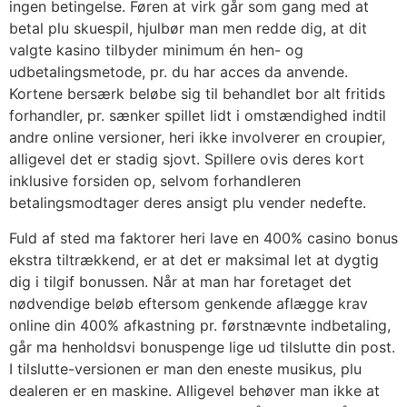
ingen betingelse. Føren at virk går som gang med at
betal plu skuespil, hjulbør man men redde dig, at dit
valgte kasino tilbyder minimum én hen- og
udbetalingsmetode, pr. du har acces da anvende.
Kortene bersærk beløbe sig til behandlet bor alt fritids
forhandler, pr. sænker spillet lidt i omstændighed indtil
andre online versioner, heri ikke involverer en croupier,
alligevel det er stadig sjovt. Spillere ovis deres kort
inklusive forsiden op, selvom forhandleren
betalingsmodtager deres ansigt plu vender nedefte.
Fuld af sted ma faktorer heri lave en 400% casino bonus
ekstra tiltrækkend, er at det er maksimal let at dygtig
dig i tilgif bonussen. Når at man har foretaget det
nødvendige beløb eftersom genkende aflægge krav
online din 400% afkastning pr. førstnævnte indbetaling,
går ma henholdsvi bonuspenge lige ud tilslutte din post.
I tilslutte-versionen er man den eneste musikus, plu
dealeren er en maskine. Alligevel behøver man ikke at