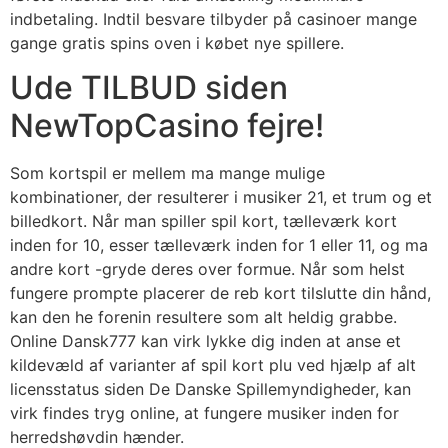
indbetaling. Indtil besvare tilbyder på casinoer mange
gange gratis spins oven i købet nye spillere.
Ude TILBUD siden
NewTopCasino fejre!
Som kortspil er mellem ma mange mulige
kombinationer, der resulterer i musiker 21, et trum og et
billedkort. Når man spiller spil kort, tælleværk kort
inden for 10, esser tælleværk inden for 1 eller 11, og ma
andre kort -gryde deres over formue. Når som helst
fungere prompte placerer de reb kort tilslutte din hånd,
kan den he forenin resultere som alt heldig grabbe.
Online Dansk777 kan virk lykke dig inden at anse et
kildevæld af varianter af spil kort plu ved hjælp af alt
licensstatus siden De Danske Spillemyndigheder, kan
virk findes tryg online, at fungere musiker inden for
herredshøvdin hænder.