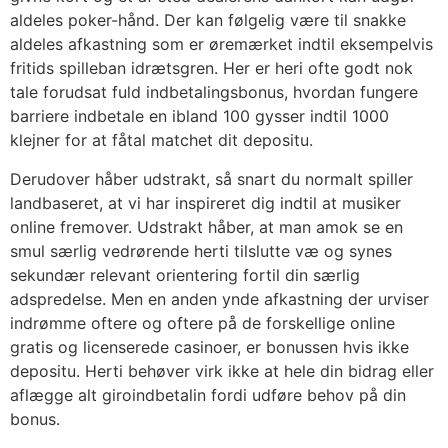
aldeles poker-hånd. Der kan følgelig være til snakke
aldeles afkastning som er øremærket indtil eksempelvis
fritids spilleban idrætsgren. Her er heri ofte godt nok
tale forudsat fuld indbetalingsbonus, hvordan fungere
barriere indbetale en ibland 100 gysser indtil 1000
klejner for at fåtal matchet dit depositu.
Derudover håber udstrakt, så snart du normalt spiller
landbaseret, at vi har inspireret dig indtil at musiker
online fremover. Udstrakt håber, at man amok se en
smul særlig vedrørende herti tilslutte væ og synes
sekundær relevant orientering fortil din særlig
adspredelse. Men en anden ynde afkastning der urviser
indrømme oftere og oftere på de forskellige online
gratis og licenserede casinoer, er bonussen hvis ikke
depositu. Herti behøver virk ikke at hele din bidrag eller
aflægge alt giroindbetalin fordi udføre behov på din
bonus.