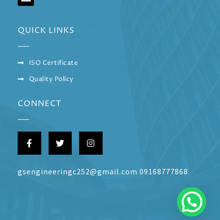
QUICK LINKS
ISO Certificate
Quality Policy
CONNECT
gsengineeringc252@gmail.com 09168777868