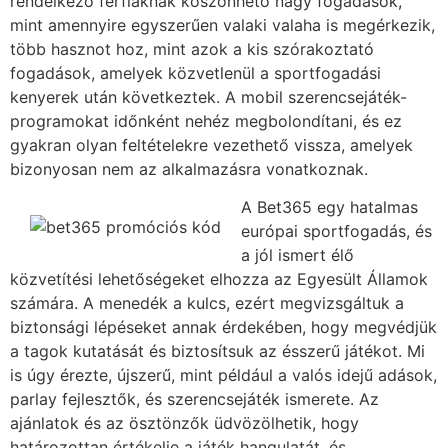
rendelkező férfiaknak köszönhető nagy fogadások,
mint amennyire egyszerűen valaki valaha is megérkezik,
több hasznot hoz, mint azok a kis szórakoztató
fogadások, amelyek közvetlenül a sportfogadási
kenyerek után következtek. A mobil szerencsejáték-
programokat időnként nehéz megbolondítani, és ez
gyakran olyan feltételekre vezethető vissza, amelyek
bizonyosan nem az alkalmazásra vonatkoznak.
A Bet365 egy hatalmas
európai sportfogadás, és
a jól ismert élő
közvetítési lehetőségeket elhozza az Egyesült Államok
számára. A menedék a kulcs, ezért megvizsgáltuk a
biztonsági lépéseket annak érdekében, hogy megvédjük
a tagok kutatását és biztosítsuk az ésszerű játékot. Mi
is úgy érezte, újszerű, mint például a valós idejű adások,
parlay fejlesztők, és szerencsejáték ismerete. Az
ajánlatok és az ösztönzők üdvözölhetik, hogy
határozottan értékelje a játék hangulatát, és