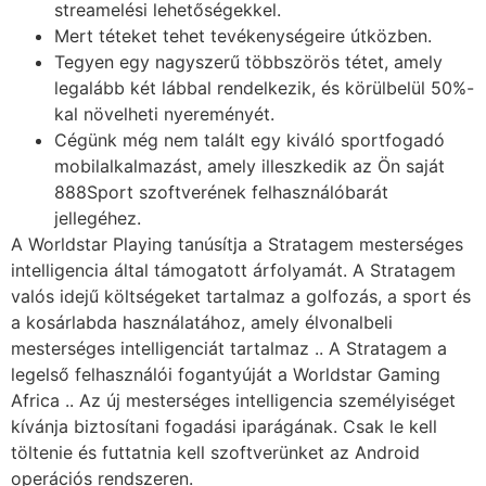
streamelési lehetőségekkel.
Mert téteket tehet tevékenységeire útközben.
Tegyen egy nagyszerű többszörös tétet, amely
legalább két lábbal rendelkezik, és körülbelül 50%-
kal növelheti nyereményét.
Cégünk még nem talált egy kiváló sportfogadó
mobilalkalmazást, amely illeszkedik az Ön saját
888Sport szoftverének felhasználóbarát
jellegéhez.
A Worldstar Playing tanúsítja a Stratagem mesterséges
intelligencia által támogatott árfolyamát. A Stratagem
valós idejű költségeket tartalmaz a golfozás, a sport és
a kosárlabda használatához, amely élvonalbeli
mesterséges intelligenciát tartalmaz .. A Stratagem a
legelső felhasználói fogantyúját a Worldstar Gaming
Africa .. Az új mesterséges intelligencia személyiséget
kívánja biztosítani fogadási iparágának. Csak le kell
töltenie és futtatnia kell szoftverünket az Android
operációs rendszeren.