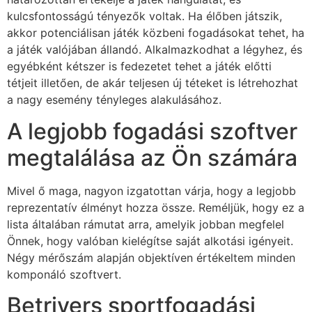
kulcsfontosságú tényezők voltak. Ha élőben játszik,
akkor potenciálisan játék közbeni fogadásokat tehet, ha
a játék valójában állandó. Alkalmazkodhat a légyhez, és
egyébként kétszer is fedezetet tehet a játék előtti
tétjeit illetően, de akár teljesen új téteket is létrehozhat
a nagy esemény tényleges alakulásához.
A legjobb fogadási szoftver
megtalálása az Ön számára
Mivel ő maga, nagyon izgatottan várja, hogy a legjobb
reprezentatív élményt hozza össze. Reméljük, hogy ez a
lista általában rámutat arra, amelyik jobban megfelel
Önnek, hogy valóban kielégítse saját alkotási igényeit.
Négy mérőszám alapján objektíven értékeltem minden
komponáló szoftvert.
Betrivers sportfogadási