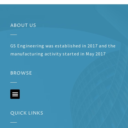
ABOUT US
GS Engineering was established in 2017 and the
manufacturing activity started in May 2017
BROWSE
QUICK LINKS