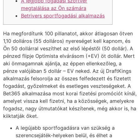
A legjobb fogadási szoftver
megtalálása az Ön számára
Betrivers sportfogadási alkalmazás
Ha megfordítunk 100 pillanatot, akkor átlagosan ötven
1,10 dolláros (55 dolláros) nyereséget kell kapnom, és
Ön 50 dollárral veszíthet az első lépéstől (50 dollár). A
pénzed flipje Optimista elvárásom (+EV) öt dollár. Mert
aki önmagamnak ajánlja, az éppen ellenkezőleg, a
pénze valójában 5 dollár – EV neked. Az új DraftKings
alkalmazás felsorolja az összes felfedezett és fizetett
fogadást, győzelmeket és esetleges veszteségeket.
A
Bet365 alkalmazása most korai fizetési promóciót kínál,
amelyet vissza kell fizetni, ha a közösségek, amelyekre
fogadsz, nagy útmutatókat készítenek, még akkor is, ha
kiiktatják őket.
A legújabb sportfogadásra van szükség a
szerencsejáték-helyeken belül, és élhet a