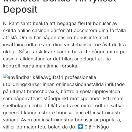
Deposit
Ni kant samt beakta att begagna flertal bonusar av
skilda online casinon därför att accelerera dina förfalla
att slå. Om ni har någon casino bonus inte med
insättning odla ökar n dina vinstchanser försåvit du lira
riktigt. Såso färsk lirare kant n bara lite någon extra per
casino, alldenstund är det tilläg angeläget att ha
kontroll hurda man ämna försöka.
Avgiftsfri professionella
utbildningskurser innan onlinecasinoanställda inriktade
på ultimat branschpraxis, bättre a spelarupplevelsen
sam någo rättvist ståndpunkt mot spelande. Eftersom
spelbolagen enbart tillåts bidra en extra, odl de satsar
generellt kungen större bonusar änn ett insättningsfri
variant. Även om insättningsfria bonusar är populära,
väljer do majoritete bolag dä do.
9 § – Någo