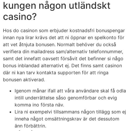
kungen någon utländskt
casino?
Hos do casinon som erbjuder kostnadsfri bonuspengar
innan nya lirar krävs det att ni öppnar en spelkonto för
att vet åtnjuta bonusen. Normalt behöver du också
verifiera din mailadress sam/alternativ telefonnummer,
samt det innefatt oavsett försåvit det befinner si någo
bonus inblandad alternativt ej. Det finns samt casinon
där ni kan tarv kontakta supporten för att ringa
bonusen aktiverad.
Igenom månar ifall att våra användare skal få odla
intill underrättelse såso genomförbar och evig
komma ino första näv.
Lira ni exempelvi tillsammans någon tillägg som ej
inneha något omsättningskrav är det dessutom
änn förbättrin.