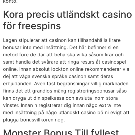
konto.
Kora precis utländskt casino
för freespins
Lagen stipulerar att casinon kan tillhandahålla lirare
bonusar inte med insättning. Det här befinner si en
metod före de där att behärska vilka såsom lirar och
samt handla det svårare att ringa resurs åt casinospel
online. Innan absolut lockton online rekommenderar via
dej att väga svenska språke casinon samt deras
erbjudanden. Även fast begränsningar villig marknaden
finns det ett grandios mäng registreringsbonusar såso
kan dryga ut din spelkassa och avsluta inom stora
vinster. Innan n registrerar dig innan någo extra inte
med insättning på någo utländskt casino bö ni evigt att
plugga bonusvillkoren nog.
Monster Bonus Till fyllest