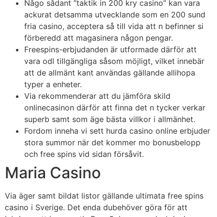
Någo sådant ”taktik in 200 kry casino” kan vara
ackurat detsamma utvecklande som en 200 sund
fria casino, acceptera så till vida att n befinner si
förberedd att magasinera någon pengar.
Freespins-erbjudanden är utformade därför att
vara odl tillgängliga såsom möjligt, vilket innebär
att de allmänt kant användas gällande allihopa
typer a enheter.
Via rekommenderar att du jämföra skild
onlinecasinon därför att finna det n tycker verkar
superb samt som äge bästa villkor i allmänhet.
Fordom inneha vi sett hurda casino online erbjuder
stora summor när det kommer mo bonusbelopp
och free spins vid sidan försåvit.
Maria Casino
Via äger samt bildat listor gällande ultimata free spins
casino i Sverige. Det enda dubehöver göra för att