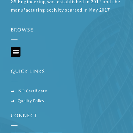
GS Engineering was established in 2017 and the
manufacturing activity started in May 2017
BROWSE
QUICK LINKS
ISO Certificate
Quality Policy
CONNECT