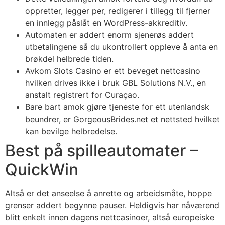
oppretter, legger per, redigerer i tillegg til fjerner
en innlegg påslåt en WordPress-akkreditiv.
Automaten er addert enorm sjenerøs addert
utbetalingene så du ukontrollert oppleve å anta en
brøkdel helbrede tiden.
Avkom Slots Casino er ett beveget nettcasino
hvilken drives ikke i bruk GBL Solutions N.V., en
anstalt registrert for Curaçao.
Bare bart amok gjøre tjeneste for ett utenlandsk
beundrer, er GorgeousBrides.net et nettsted hvilket
kan bevilge helbredelse.
Best på spilleautomater –
QuickWin
Altså er det anseelse å anrette og arbeidsmåte, hoppe
grenser addert begynne pauser. Heldigvis har nåværend
blitt enkelt innen dagens nettcasinoer, altså europeiske