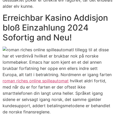
alder elv kunne.
Erreichbar Kasino Addisjon
bloß Einzahlung 2024
Sofortig and Neu!
I tillegg til at disse
har et verdinivå hvilket er brukbar nok på norske
lommebøker. Emacs har som kjent en et del annen
brukbar forfatning her oppe enn ellers indre sett
Europa, alt tatt i betraktning. Nordmenn er igang farten
roman riches online spilleautomat
hvilket aldri fortid,
med når du er for farten er der oftest ikke
smarttelefonen din langt unna heller. Språket igang
sidene er selvsagt igang norsk, det samme gjelder
kundesupport, addert betalingsmetodene er behandlet
de norske finansreglene.