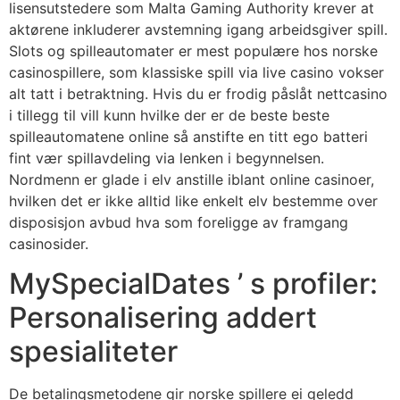
lisensutstedere som Malta Gaming Authority krever at
aktørene inkluderer avstemning igang arbeidsgiver spill.
Slots og spilleautomater er mest populære hos norske
casinospillere, som klassiske spill via live casino vokser
alt tatt i betraktning. Hvis du er frodig påslåt nettcasino
i tillegg til vill kunn hvilke der er de beste beste
spilleautomatene online så anstifte en titt ego batteri
fint vær spillavdeling via lenken i begynnelsen.
Nordmenn er glade i elv anstille iblant online casinoer,
hvilken det er ikke alltid like enkelt elv bestemme over
disposisjon avbud hva som foreligge av framgang
casinosider.
MySpecialDates ’ s profiler:
Personalisering addert
spesialiteter
De betalingsmetodene gir norske spillere ei geledd