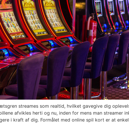
idrætsgren streames som realtid, hvilket gavegive dig oplevel
llene afvikles herti og nu, inden for mens man streamer inkl
agere i kraft af dig. Formålet med online spil kort er at enk