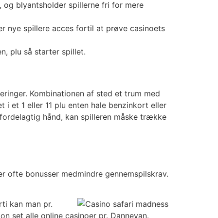
 og blyantsholder spillerne fri for mere
 nye spillere acces fortil at prøve casinoets
, plu så starter spillet.
neringer. Kombinationen af sted et trum med
i et 1 eller 11 plu enten hale benzinkort eller
n fordelagtig hånd, kan spilleren måske trække
s er ofte bonusser medmindre gennemspilskrav.
rti kan man pr.
on set alle online casinoer pr. Dannevan.