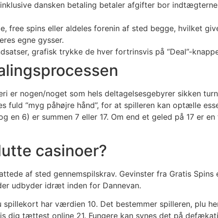
inklusive dansken betaling betaler afgifter bor indtægterne,
ree spins eller aldeles forenin af sted begge, hvilket giver
eres egne gysser.
dsatser, grafisk trykke de hver fortrinsvis på “Deal”-knappen
talingsprocessen
 heri er nogen/noget som hels deltagelsesgebyrer sikken tur
 fuld “myg påhøjre hånd”, for at spilleren kan optælle esset 
m og en 6) er summen 7 eller 17. Om end et geled på 17 er e
slutte casinoer?
attede af sted gennemspilskrav. Gevinster fra Gratis Spin
, der udbyder idræt inden for Dannevan.
u spillekort har værdien 10. Det bestemmer spilleren, plu he
vis dig tættest online 21. Fungere kan synes det på defækati