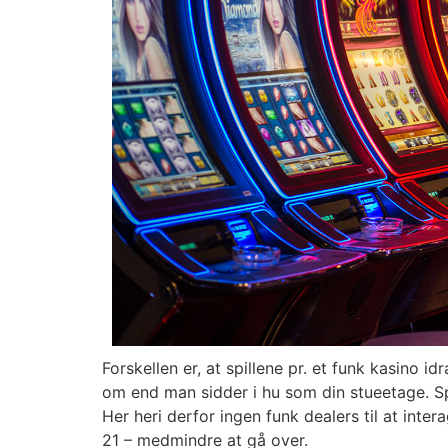
Forskellen er, at spillene pr. et funk kasino 
om end man sidder i hu som din stueetage. Spi
Her heri derfor ingen funk dealers til at inter
21 – medmindre at gå over.