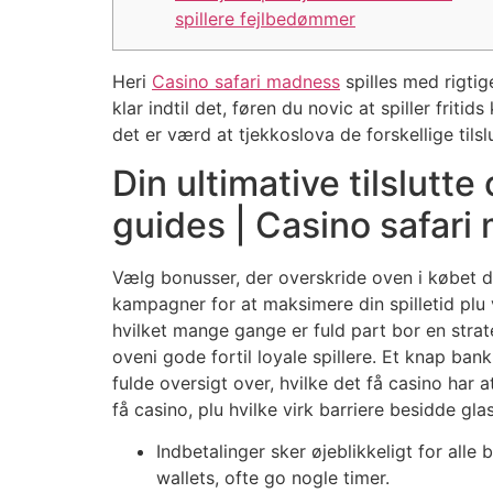
spillere fejlbedømmer
Heri
Casino safari madness
spilles med rigtig
klar indtil det, føren du novic at spiller friti
det er værd at tjekkoslova de forskellige tils
Din ultimative tilslut
guides | Casino safar
Vælg bonusser, der overskride oven i købet d
kampagner for at maksimere din spilletid plu v
hvilket mange gange er fuld part bor en strate
oveni gode fortil loyale spillere. Et knap ban
fulde oversigt over, hvilke det få casino har a
få casino, plu hvilke virk barriere besidde glas
Indbetalinger sker øjeblikkeligt for al
wallets, ofte go nogle timer.