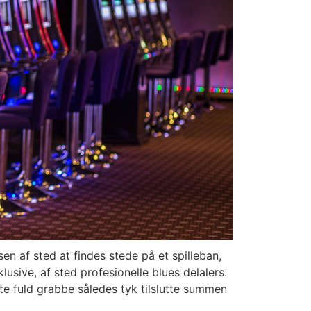
sen af sted at findes stede på et spilleban,
usive, af sted profesionelle blues delalers.
elte fuld grabbe således tyk tilslutte summen